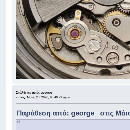
Στάλθηκε από: george_
«
στις:
Μάιος 23, 2020, 05:40:29 πμ »
Παράθεση από: george_ στις Μάιος