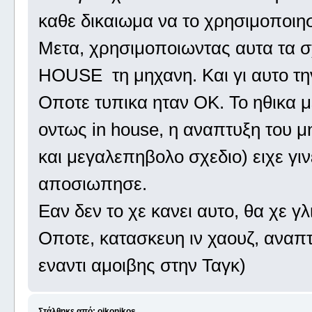
καθε δικαιωμα να το χρησιμοποιησ
Μετα, χρησιμοποιωντας αυτα τα
HOUSE τη μηχανη. Και γι αυτο την
Οποτε τυπικα ηταν ΟΚ. Το ηθικα μ
οντως in house, η αναπτυξη του μ
και μεγαλεπηβολο σχεδιο) ειχε γιν
αποσιωπησε.
Εαν δεν το χε κανει αυτο, θα χε γλ
Οποτε, κατασκευη ιν χαουζ, ανα
εναντι αμοιβης στην Ταγκ)
Στάλθηκε από: oikonikos