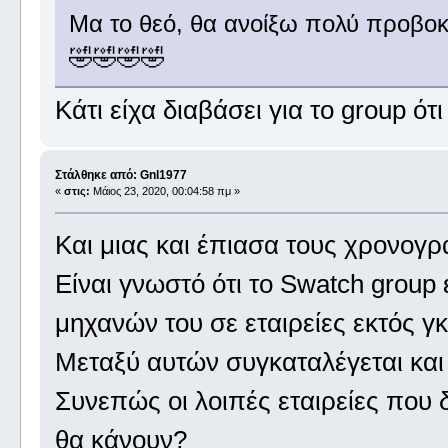
Μα το θεό, θα ανοίξω πολύ προβοκα
🤣🤣🤣🤣
Κάτι είχα διαβάσει για το group ότ
Στάλθηκε από: Gnl1977
«
στις:
Μάιος 23, 2020, 00:04:58 πμ »
Και μιας και έπιασα τους χρονογ
Είναι γνωστό ότι το Swatch group 
μηχανών του σε εταιρείες εκτός γ
Μεταξύ αυτών συγκαταλέγεται και 
Συνεπώς οι λοιπές εταιρείες που 
θα κάνουν?