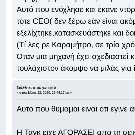
Αυτό που ενόχλησε και έκανε ντό
τότε CEO( δεν ξέρω εάν είναι ακόμ
εξελίχτηκε,κατασκευάστηκε και δοκ
(Τί λες ρε Καραμήτρο, σε τρία χρόν
Όταν μια μηχανή έχει σχεδιαστεί κ
τουλάχιστον άκομψο να μιλάς για i
Στάλθηκε από: yannisb
«
στις:
Μάιος 22, 2020, 23:44:17 μμ »
Αυτο που θυμαμαι ειναι οτι εγινε
Η Ταγκ ειχε ΑΓΟΡΑΣΕΙ απο τη σεικ