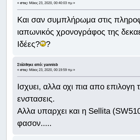
«
στις:
Μάιος 23, 2020, 00:40:03 πμ »
Και σαν συμπλήρωμα στις πληροφο
ιαπωνικός χρονογράφος της δεκαετί
Ιδέες?
?
Στάλθηκε από: yannisb
«
στις:
Μάιος 23, 2020, 00:19:59 πμ »
Ισχυει, αλλα οχι πια απο επιλογη 
ενστασεις.
Αλλα υπαρχει και η Sellita (SW5
φασον.....