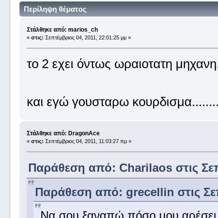
Περίληψη θέματος
Στάλθηκε από: marios_ch
«
στις:
Σεπτέμβριος 04, 2011, 22:01:25 μμ »
το 2 εχει όντως ωραιοτατη μηχανη.
και εγώ γουσταρω κουρδισμα.......
Στάλθηκε από: DragonAce
«
στις:
Σεπτέμβριος 04, 2011, 11:03:27 πμ »
Παράθεση από: Charilaos στις Σεπ
Παράθεση από: grecellin στις Σε
Να σου ξαναπώ πόσο μου αρέσει 