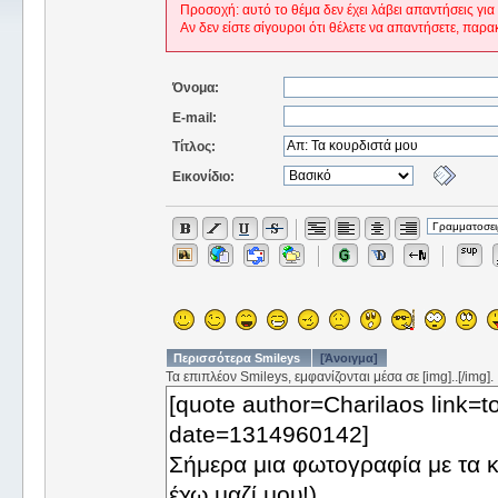
Προσοχή: αυτό το θέμα δεν έχει λάβει απαντήσεις για
Αν δεν είστε σίγουροι ότι θέλετε να απαντήσετε, παρα
Όνομα:
E-mail:
Τίτλος:
Εικονίδιο:
Περισσότερα Smileys
[Άνοιγμα]
Τα επιπλέον Smileys, εμφανίζονται μέσα σε [img]..[/img].