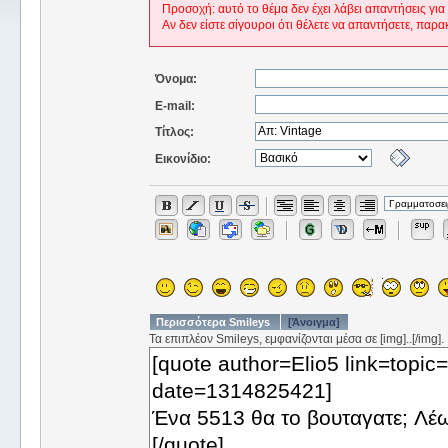
Προσοχή: αυτό το θέμα δεν έχει λάβει απαντήσεις για
Αν δεν είστε σίγουροι ότι θέλετε να απαντήσετε, παρα
Όνομα:
E-mail:
Τίτλος:
Εικονίδιο:
Περισσότερα Smileys
[Άνοιγμα]
Τα επιπλέον Smileys, εμφανίζονται μέσα σε [img]..[/img].