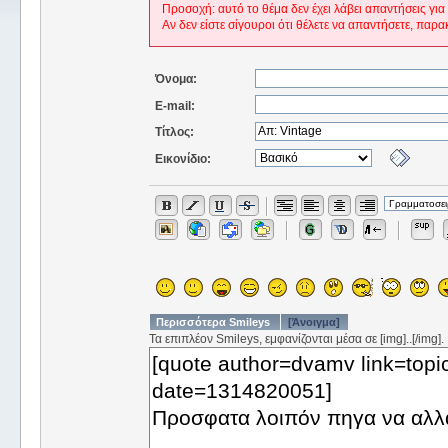
Προσοχή: αυτό το θέμα δεν έχει λάβει απαντήσεις για
Αν δεν είστε σίγουροι ότι θέλετε να απαντήσετε, παρα
Όνομα:
E-mail:
Τίτλος:
Εικονίδιο:
Περισσότερα Smileys
[Άνοιγμα]
Τα επιπλέον Smileys, εμφανίζονται μέσα σε [img]..[/img].