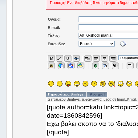
Προσοχή! Ενώ διαβάζατε, 5 νέα μηνύματα δημοσιεύθ
Όνομα:
E-mail:
Τίτλος:
Εικονίδιο:
Περισσότερα Smileys
[Άνοιγμα]
Τα επιπλέον Smileys, εμφανίζονται μέσα σε [img]..[/img].