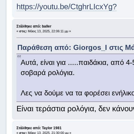
https://youtu.be/CtghrLIcxYg?
Στάλθηκε από: baller
«
στις:
Μάιος 13, 2025, 22:06:11 μμ »
Παράθεση από: Giorgos_I στις Μάι
Αυτά, είναι για .....παιδάκια, από 4
σοβαρά ρολόγια.
Λες να δούμε να τα φορέσει ενήλικ
Είναι τεράστια ρολόγια, δεν κάνουν
Στάλθηκε από: Taylor 1981
«
στις:
Μάιος 13, 2025, 21:30:00 μμ »