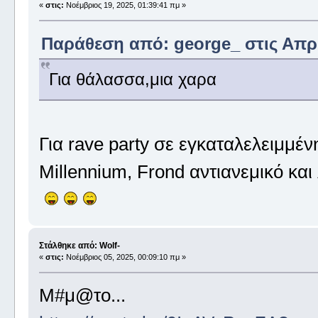
«
στις:
Νοέμβριος 19, 2025, 01:39:41 πμ »
Παράθεση από: george_ στις Απρίλ
Για θάλασσα,μια χαρα
Για rave party σε εγκαταλελειμμέ
Millennium, Frond αντιανεμικό και 
Στάλθηκε από: Wolf-
«
στις:
Νοέμβριος 05, 2025, 00:09:10 πμ »
Μ#μ@το...