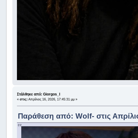
Στάλθηκε από: Giorgos_I
«
στις:
Απρίλιος 16, 2026, 17:45:31 μμ »
Παράθεση από: Wolf- στις Απρίλιο