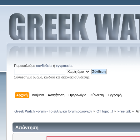
Παρακαλούμε
συνδεθείτε
ή
εγγραφείτε
.
Σύνδεση με όνομα, κωδικό και διάρκεια σύνδεσης
Αρχική
Βοήθεια
Αναζήτηση
Ημερολόγιο
Σύνδεση
Εγγραφή
Greek Watch Forum - Το ελληνικό forum ρολογιών
»
Off topic...!
»
Free talk
»
Απ
Απάντηση