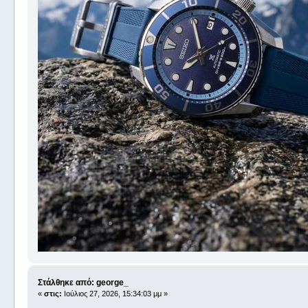
Στάλθηκε από: george_
«
στις:
Ιούλιος 27, 2026, 15:34:03 μμ »