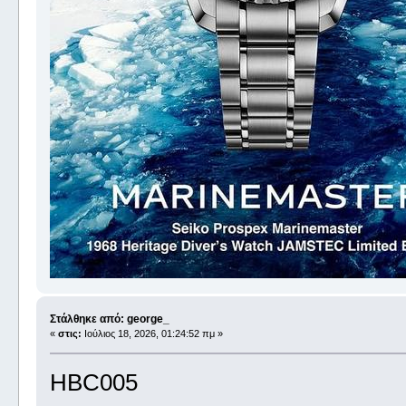
Στάλθηκε από: george_
«
στις:
Ιούλιος 18, 2026, 01:24:52 πμ »
HBC005