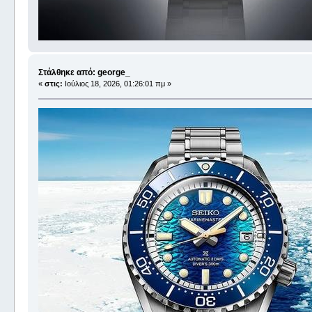
Στάλθηκε από: george_
«
στις:
Ιούλιος 18, 2026, 01:26:01 πμ »