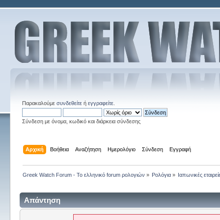
Παρακαλούμε
συνδεθείτε
ή
εγγραφείτε
.
Σύνδεση με όνομα, κωδικό και διάρκεια σύνδεσης
Αρχική
Βοήθεια
Αναζήτηση
Ημερολόγιο
Σύνδεση
Εγγραφή
Greek Watch Forum - Το ελληνικό forum ρολογιών
»
Ρολόγια
»
Ιαπωνικές εταιρεί
Απάντηση