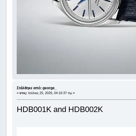
Στάλθηκε από: george_
«
στις:
Ιούλιος 25, 2026, 04:16:37 πμ »
HDB001K and HDB002K