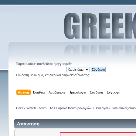
Παρακαλούμε
συνδεθείτε
ή
εγγραφείτε
.
Σύνδεση με όνομα, κωδικό και διάρκεια σύνδεσης
Αρχική
Βοήθεια
Αναζήτηση
Ημερολόγιο
Σύνδεση
Εγγραφή
Greek Watch Forum - Το ελληνικό forum ρολογιών
»
Ρολόγια
»
Ιαπωνικές εταιρ
Απάντηση