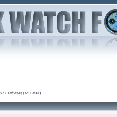
είες
»
Απάντηση (
Απ: CASIO
)