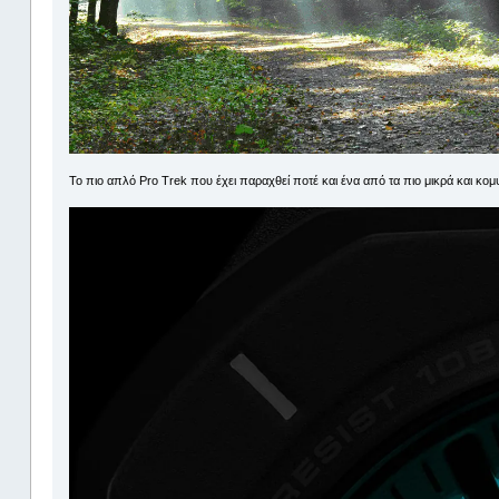
To πιο απλό Pro Trek που έχει παραχθεί ποτέ και ένα από τα πιο μικρά και κομ