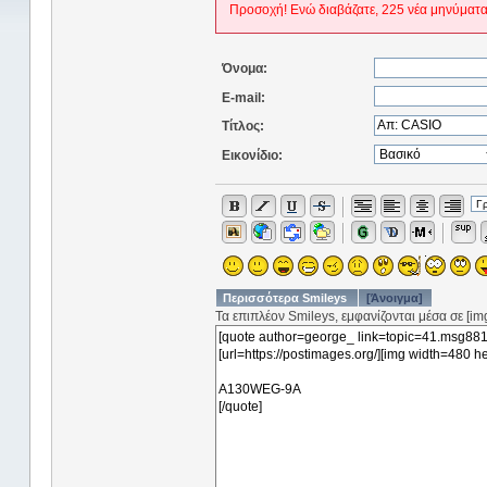
Προσοχή! Ενώ διαβάζατε, 225 νέα μηνύματα
Όνομα:
E-mail:
Τίτλος:
Εικονίδιο:
Περισσότερα Smileys
[Άνοιγμα]
Τα επιπλέον Smileys, εμφανίζονται μέσα σε [img]