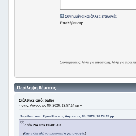
Συνημμένα και άλλες επιλογές
Επαλήθευση:
Συντομεύσεις: Alt+s για αποστολή, Alt+p για προε
Περίληψη θέματος
Στάλθηκε από: baller
«
στις:
Αύγουστος 06, 2026, 19:57:14 μμ »
Παράθεση από: CyanBlue στις Αύγουστος 06, 2026, 16:24:43 μμ
To νέο
Pro Trek PRJ01-1D
(
Κάντε κλικ εδώ να εμφανιστεί η φωτογραφία
.)