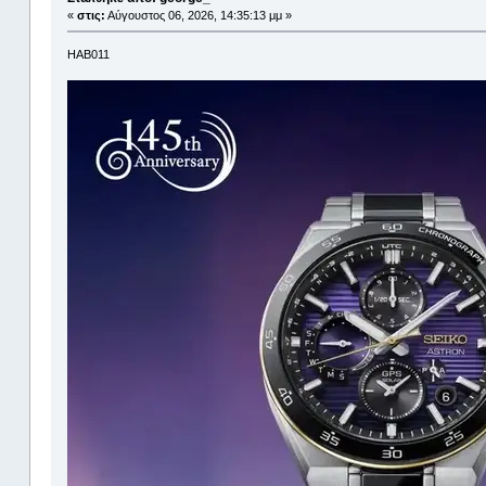
«
στις:
Αύγουστος 06, 2026, 14:35:13 μμ »
HAB011