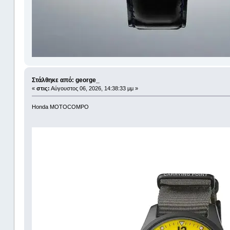
Στάλθηκε από: george_
«
στις:
Αύγουστος 06, 2026, 14:38:33 μμ »
Honda MOTOCOMPO