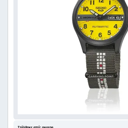
Στάλθηκε από: george_