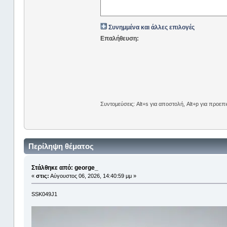
Συνημμένα και άλλες επιλογές
Επαλήθευση:
Συντομεύσεις: Alt+s για αποστολή, Alt+p για προε
Περίληψη θέματος
Στάλθηκε από: george_
«
στις:
Αύγουστος 06, 2026, 14:40:59 μμ »
SSK049J1