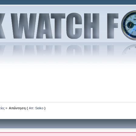
είες
»
Απάντηση (
Απ: Seiko
)