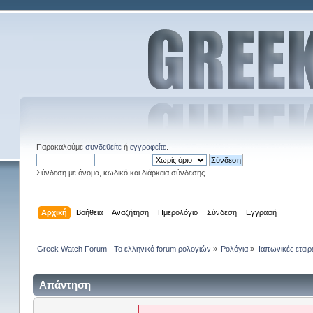
Παρακαλούμε
συνδεθείτε
ή
εγγραφείτε
.
Σύνδεση με όνομα, κωδικό και διάρκεια σύνδεσης
Αρχική
Βοήθεια
Αναζήτηση
Ημερολόγιο
Σύνδεση
Εγγραφή
Greek Watch Forum - Το ελληνικό forum ρολογιών
»
Ρολόγια
»
Ιαπωνικές εταιρ
Απάντηση