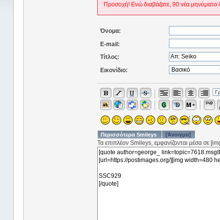
Προσοχή! Ενώ διαβάζατε, 90 νέα μηνύματα 
Όνομα:
E-mail:
Τίτλος:
Εικονίδιο:
Περισσότερα Smileys
[Άνοιγμα]
Τα επιπλέον Smileys, εμφανίζονται μέσα σε [img]