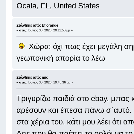
Ocala, FL, United States
Στάλθηκε από: Ef.orange
«
στις:
Ιούνιος 30, 2026, 20:11:50 μμ »
Χώρα; όχι πως έχει μεγάλη ση
γεωπονική απορία το λέω
Στάλθηκε από: mic
«
στις:
Ιούνιος 30, 2026, 19:43:36 μμ »
Τριγυρίζω παιδιά στο ebay, μπας 
αρέσουν και έπεσα πάνω σ΄αυτό. Ο
στα χέρια του, κάτι μου λέει ότι α
Άσε που θα πρέπει το ρολόι να το