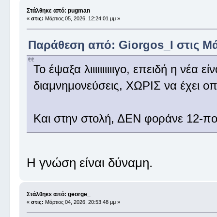
Στάλθηκε από: pugman
«
στις:
Μάρτιος 05, 2026, 12:24:01 μμ »
Παράθεση από: Giorgos_I στις Μάρ
Το έψαξα λιιιιιιιιιιγο, επειδή η νέα 
διαμνημονεύσεις, ΧΩΡΙΣ να έχει ο
Και στην στολή, ΔΕΝ φοράνε 12-πον
Η γνώση είναι δύναμη.
Στάλθηκε από: george_
«
στις:
Μάρτιος 04, 2026, 20:53:48 μμ »