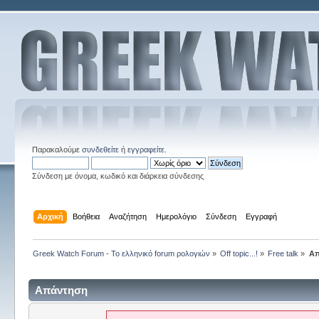
Παρακαλούμε
συνδεθείτε
ή
εγγραφείτε
.
Σύνδεση με όνομα, κωδικό και διάρκεια σύνδεσης
Αρχική
Βοήθεια
Αναζήτηση
Ημερολόγιο
Σύνδεση
Εγγραφή
Greek Watch Forum - Το ελληνικό forum ρολογιών
»
Off topic...!
»
Free talk
»
Απ
Απάντηση