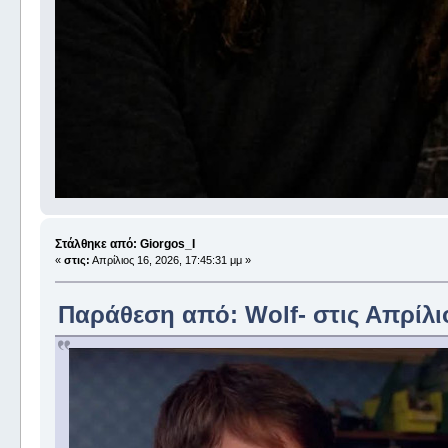
Στάλθηκε από: Giorgos_I
«
στις:
Απρίλιος 16, 2026, 17:45:31 μμ »
Παράθεση από: Wolf- στις Απρίλιο