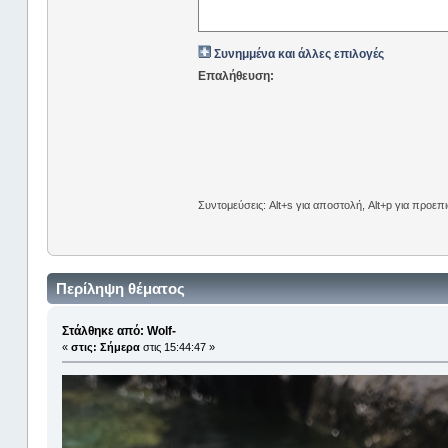
Συνημμένα και άλλες επιλογές
Επαλήθευση:
Συντομεύσεις: Alt+s για αποστολή, Alt+p για προε
Περίληψη θέματος
Στάλθηκε από: Wolf-
«
στις:
Σήμερα
στις 15:44:47 »