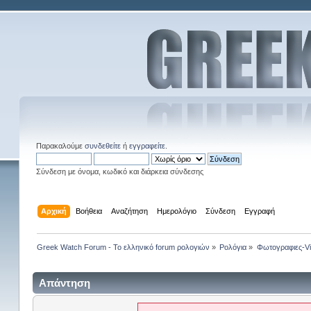
Παρακαλούμε
συνδεθείτε
ή
εγγραφείτε
.
Σύνδεση με όνομα, κωδικό και διάρκεια σύνδεσης
Αρχική
Βοήθεια
Αναζήτηση
Ημερολόγιο
Σύνδεση
Εγγραφή
Greek Watch Forum - Το ελληνικό forum ρολογιών
»
Ρολόγια
»
Φωτογραφιες-V
Απάντηση