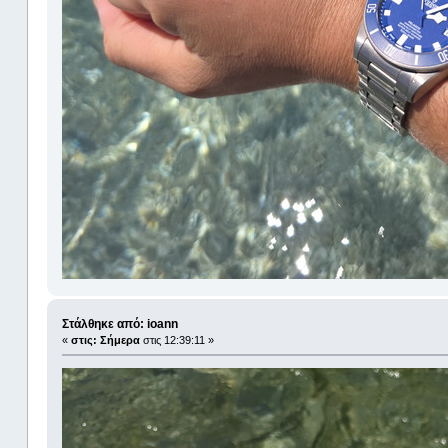
Στάλθηκε από: ioann
«
στις:
Σήμερα
στις 12:39:11 »