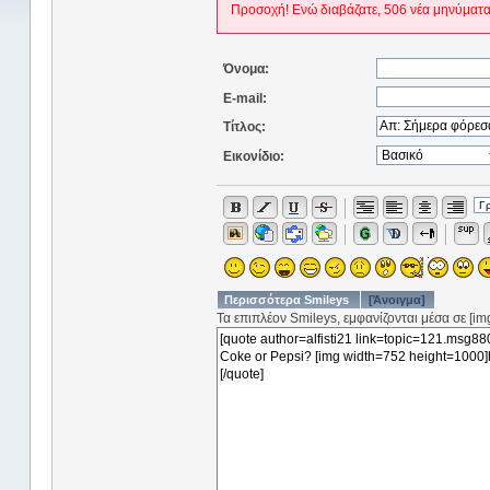
Προσοχή! Ενώ διαβάζατε, 506 νέα μηνύματα
Όνομα:
E-mail:
Τίτλος:
Εικονίδιο:
Περισσότερα Smileys
[Άνοιγμα]
Τα επιπλέον Smileys, εμφανίζονται μέσα σε [img]