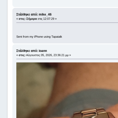
Στάλθηκε από: mike_46
«
στις:
Σήμερα
στις 12:07:29 »
Sent from my iPhone using Tapatalk
Στάλθηκε από: ioann
«
στις:
Αύγουστος 05, 2026, 23:36:21 μμ »