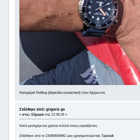
Καλημέρα! Rafting (βαρκάδα ουσιαστικά) στον Αχέρωντα.
Στάλθηκε από: grigoris gs
«
στις:
Σήμερα
στις 12:36:26 »
Καλό μεσημέρι και χρόνια πολλά στους εορτάζοντες.
Στάλθηκε από το 23090RA98G μου χρησιμοποιώντας Tapatalk