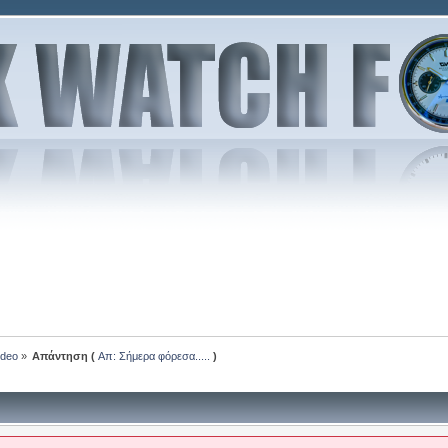
ideo
»
Απάντηση (
Απ: Σήμερα φόρεσα.....
)