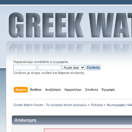
Παρακαλούμε
συνδεθείτε
ή
εγγραφείτε
.
Σύνδεση με όνομα, κωδικό και διάρκεια σύνδεσης
Αρχική
Βοήθεια
Αναζήτηση
Ημερολόγιο
Σύνδεση
Εγγραφή
Greek Watch Forum - Το ελληνικό forum ρολογιών
»
Ρολόγια
»
Φωτογραφιες-Vid
Απάντηση