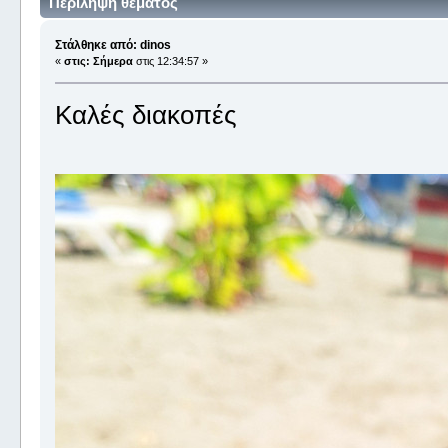
Περίληψη θέματος
Στάλθηκε από: dinos
«
στις:
Σήμερα
στις 12:34:57 »
Καλές διακοπές