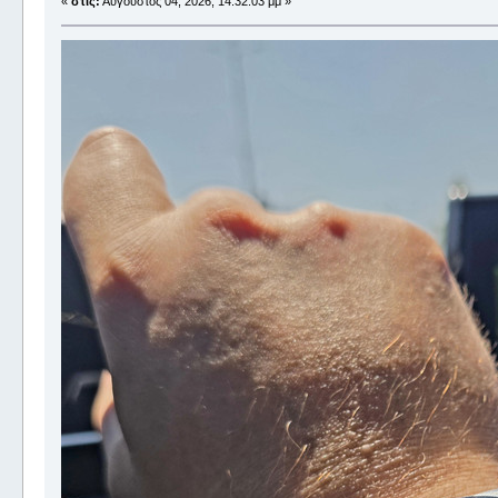
«
στις:
Αύγουστος 04, 2026, 14:32:03 μμ »