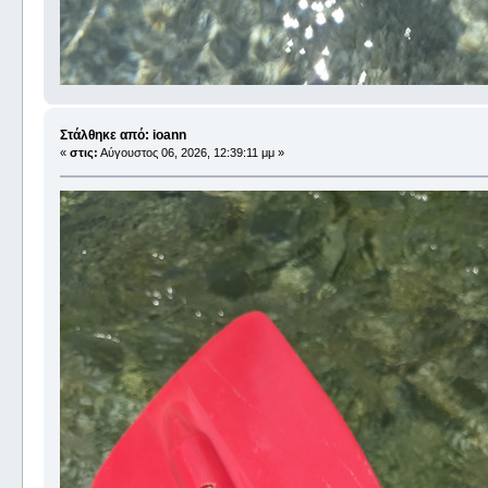
Στάλθηκε από: ioann
«
στις:
Αύγουστος 06, 2026, 12:39:11 μμ »