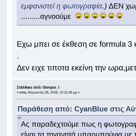
εμφανιστεί η φωτογραφία
.)
ΔΕΝ χωρά
.........αγνοούμε
Εχω μπει σε έκθεση σε formula 3
.
Δεν ειχε τιποτα εκείνη την ωρα,μ
Στάλθηκε από: Giorgos_I
«
στις:
Αύγουστος 05, 2026, 15:31:06 μμ »
Παράθεση από: CyanBlue στις Αύγ
Ας παραδεχτούμε πως η φωτογραφί
είναι τα τηγανητά μπαρμπούνια με