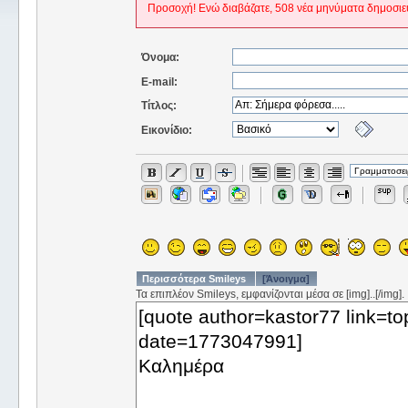
Προσοχή! Ενώ διαβάζατε, 508 νέα μηνύματα δημοσιε
Όνομα:
E-mail:
Τίτλος:
Εικονίδιο:
Περισσότερα Smileys
[Άνοιγμα]
Τα επιπλέον Smileys, εμφανίζονται μέσα σε [img]..[/img].