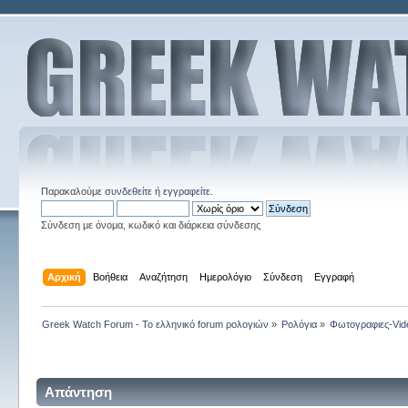
Παρακαλούμε
συνδεθείτε
ή
εγγραφείτε
.
Σύνδεση με όνομα, κωδικό και διάρκεια σύνδεσης
Αρχική
Βοήθεια
Αναζήτηση
Ημερολόγιο
Σύνδεση
Εγγραφή
Greek Watch Forum - Το ελληνικό forum ρολογιών
»
Ρολόγια
»
Φωτογραφιες-Vid
Απάντηση