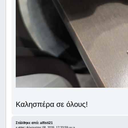
Καλησπέρα σε όλους!
Στάλθηκε από: alfisti21
«
στις:
Αύγουστος 08, 2026, 17:33:59 μμ »