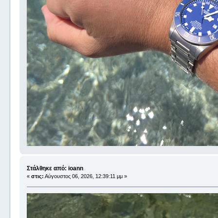
Στάλθηκε από: ioann
«
στις:
Αύγουστος 06, 2026, 12:39:11 μμ »