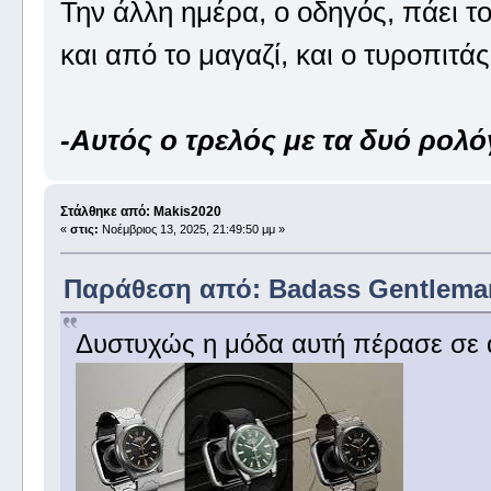
Την άλλη ημέρα, ο οδηγός, πάει τ
και από το μαγαζί, και ο τυροπιτά
-Αυτός ο τρελός με τα δυό ρολόγ
Στάλθηκε από: Makis2020
«
στις:
Νοέμβριος 13, 2025, 21:49:50 μμ »
Παράθεση από: Badass Gentleman 
Δυστυχώς η μόδα αυτή πέρασε σε ά