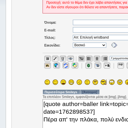
Προσοχή: αυτό το θέμα δεν έχει λάβει απαντήσεις για
Αν δεν είστε σίγουροι ότι θέλετε να απαντήσετε, παρα
Όνομα:
E-mail:
Τίτλος:
Εικονίδιο:
Περισσότερα Smileys
[Άνοιγμα]
Τα επιπλέον Smileys, εμφανίζονται μέσα σε [img]..[/img].