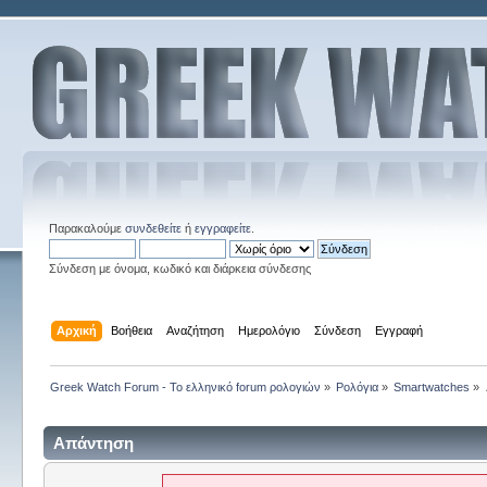
Παρακαλούμε
συνδεθείτε
ή
εγγραφείτε
.
Σύνδεση με όνομα, κωδικό και διάρκεια σύνδεσης
Αρχική
Βοήθεια
Αναζήτηση
Ημερολόγιο
Σύνδεση
Εγγραφή
Greek Watch Forum - Το ελληνικό forum ρολογιών
»
Ρολόγια
»
Smartwatches
»
Απάντηση