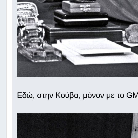
Εδώ, στην Κούβα, μόνον με το GM