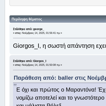
Περίληψη θέματος
Στάλθηκε από: george_
«
στις:
Νοέμβριος 14, 2025, 01:56:41 πμ »
Giorgos_I, η σωστή απάντηση εχει
Στάλθηκε από: Giorgos_I
«
στις:
Νοέμβριος 14, 2025, 01:50:08 πμ »
Παράθεση από: baller στις Νοέμβρ
Ε όχι και πρώτος ο Μαραντόνα! Έχε
νομίζω αποτελεί και το γνωστότερο 
και μάλιστα Ρόλεξ...