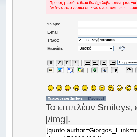
Προσοχή: αυτό το θέμα δεν έχει λάβει απαντήσεις για
Αν δεν είστε σίγουροι ότι θέλετε να απαντήσετε, παρα
Όνομα:
E-mail:
Τίτλος:
Εικονίδιο:
Περισσότερα Smileys
[Άνοιγμα]
Τα επιπλέον Smileys, ε
[/img].