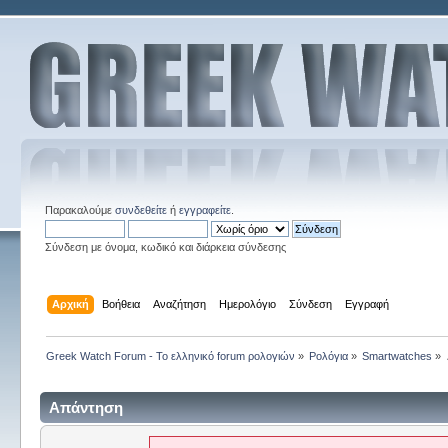
Παρακαλούμε
συνδεθείτε
ή
εγγραφείτε
.
Σύνδεση με όνομα, κωδικό και διάρκεια σύνδεσης
Αρχική
Βοήθεια
Αναζήτηση
Ημερολόγιο
Σύνδεση
Εγγραφή
Greek Watch Forum - Το ελληνικό forum ρολογιών
»
Ρολόγια
»
Smartwatches
»
Απάντηση