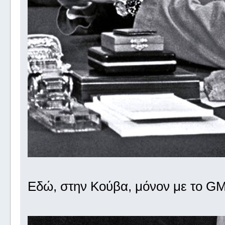
Εδώ, στην Κούβα, μόνον με το GM