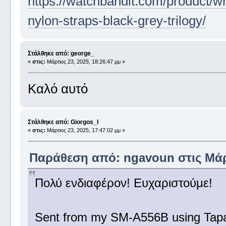
https://watchbandit.com/product/wr
nylon-straps-black-grey-trilogy/
Στάλθηκε από: george_
«
στις:
Μάρτιος 23, 2025, 18:26:47 μμ »
Καλό αυτό
Στάλθηκε από: Giorgos_I
«
στις:
Μάρτιος 23, 2025, 17:47:02 μμ »
Παράθεση από: ngavoun στις Μάρτ
Πολύ ενδιαφέρον! Ευχαριστούμε!
Sent from my SM-A556B using Tapa