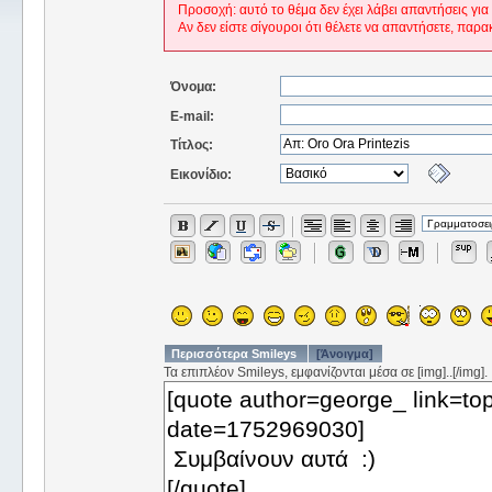
Προσοχή: αυτό το θέμα δεν έχει λάβει απαντήσεις για
Αν δεν είστε σίγουροι ότι θέλετε να απαντήσετε, παρα
Όνομα:
E-mail:
Τίτλος:
Εικονίδιο:
Περισσότερα Smileys
[Άνοιγμα]
Τα επιπλέον Smileys, εμφανίζονται μέσα σε [img]..[/img].