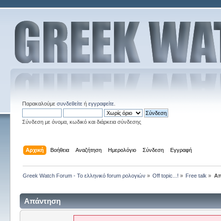
Παρακαλούμε
συνδεθείτε
ή
εγγραφείτε
.
Σύνδεση με όνομα, κωδικό και διάρκεια σύνδεσης
Αρχική
Βοήθεια
Αναζήτηση
Ημερολόγιο
Σύνδεση
Εγγραφή
Greek Watch Forum - Το ελληνικό forum ρολογιών
»
Off topic...!
»
Free talk
»
Απ
Απάντηση