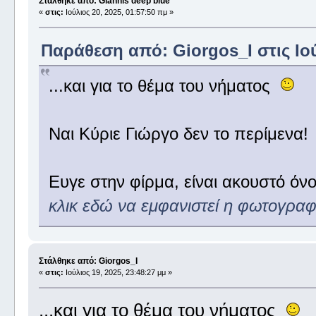
Στάλθηκε από: Giannis deep blue
«
στις:
Ιούλιος 20, 2025, 01:57:50 πμ »
Παράθεση από: Giorgos_I στις Ιού
...και για το θέμα του νήματος
Ναι Κύριε Γιώργο δεν το περίμενα!
Ευγε στην φίρμα, είναι ακουστό όν
κλικ εδώ να εμφανιστεί η φωτογραφ
Στάλθηκε από: Giorgos_I
«
στις:
Ιούλιος 19, 2025, 23:48:27 μμ »
...και για το θέμα του νήματος