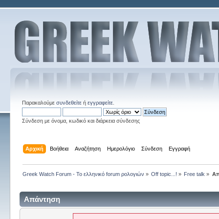
Παρακαλούμε
συνδεθείτε
ή
εγγραφείτε
.
Σύνδεση με όνομα, κωδικό και διάρκεια σύνδεσης
Αρχική
Βοήθεια
Αναζήτηση
Ημερολόγιο
Σύνδεση
Εγγραφή
Greek Watch Forum - Το ελληνικό forum ρολογιών
»
Off topic...!
»
Free talk
»
Απ
Απάντηση