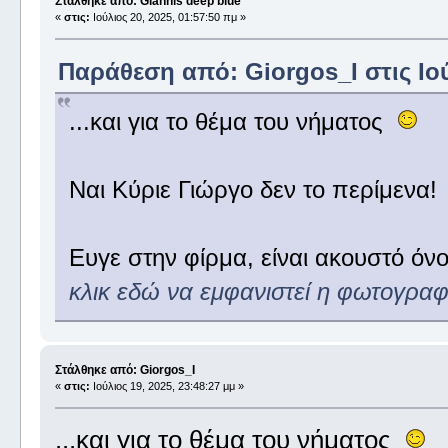
Στάλθηκε από: Giannis deep blue
«
στις:
Ιούλιος 20, 2025, 01:57:50 πμ »
Παράθεση από: Giorgos_I στις Ιού
...και για το θέμα του νήματος
Ναι Κύριε Γιώργο δεν το περίμενα!
Ευγε στην φίρμα, είναι ακουστό όν
κλικ εδώ να εμφανιστεί η φωτογραφ
Στάλθηκε από: Giorgos_I
«
στις:
Ιούλιος 19, 2025, 23:48:27 μμ »
...και για το θέμα του νήματος