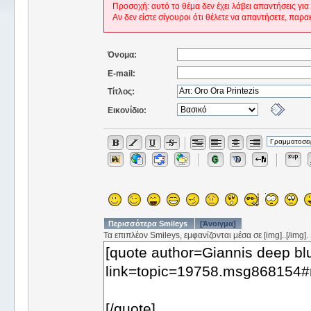
Προσοχή: αυτό το θέμα δεν έχει λάβει απαντήσεις για
Αν δεν είστε σίγουροι ότι θέλετε να απαντήσετε, παρα
Όνομα:
E-mail:
Τίτλος:
Εικονίδιο:
Περισσότερα Smileys
[Άνοιγμα]
Τα επιπλέον Smileys, εμφανίζονται μέσα σε [img]..[/img].