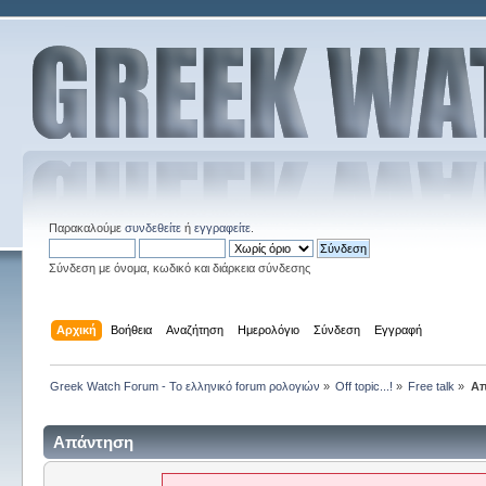
Παρακαλούμε
συνδεθείτε
ή
εγγραφείτε
.
Σύνδεση με όνομα, κωδικό και διάρκεια σύνδεσης
Αρχική
Βοήθεια
Αναζήτηση
Ημερολόγιο
Σύνδεση
Εγγραφή
Greek Watch Forum - Το ελληνικό forum ρολογιών
»
Off topic...!
»
Free talk
»
Απ
Απάντηση