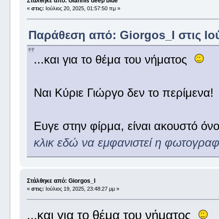
Στάλθηκε από: Giannis deep blue
«
στις:
Ιούλιος 20, 2025, 01:57:50 πμ »
Παράθεση από: Giorgos_I στις Ιού
...και για το θέμα του νήματος
Ναι Κύριε Γιώργο δεν το περίμενα!
Ευγε στην φίρμα, είναι ακουστό όν
κλικ εδώ να εμφανιστεί η φωτογραφ
Στάλθηκε από: Giorgos_I
«
στις:
Ιούλιος 19, 2025, 23:48:27 μμ »
...και για το θέμα του νήματος