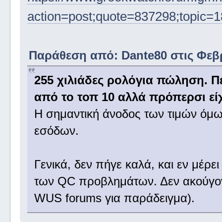
action=post;quote=837298;topic=1
Παράθεση από: Dante80 στις Φεβρ
255 χιλιάδες ρολόγια πώληση. Πέ
από το τοπ 10 αλλά πρόπερσι είχ
H σημαντική άνοδος των τιμών όμω
εσόδων.
Γενικά, δεν πήγε καλά, και εν μέρε
των QC προβλημάτων. Δεν ακούγοντ
WUS forums για παράδειγμα).