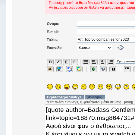
Προσοχή: αυτό το θέμα δεν έχει λάβει απαντήσεις για
Αν δεν είστε σίγουροι ότι θέλετε να απαντήσετε, παρα
Όνομα:
E-mail:
Τίτλος:
Εικονίδιο:
Περισσότερα Smileys
[Άνοιγμα]
Τα επιπλέον Smileys, εμφανίζονται μέσα σε [img]..[/img].