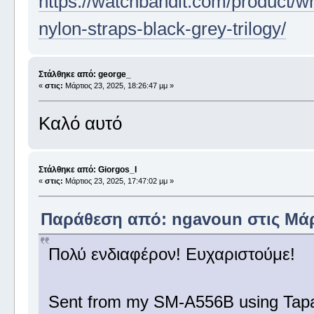
https://watchbandit.com/product/wr
nylon-straps-black-grey-trilogy/
Στάλθηκε από: george_
«
στις:
Μάρτιος 23, 2025, 18:26:47 μμ »
Καλό αυτό
Στάλθηκε από: Giorgos_I
«
στις:
Μάρτιος 23, 2025, 17:47:02 μμ »
Παράθεση από: ngavoun στις Μάρτ
Πολύ ενδιαφέρον! Ευχαριστούμε!
Sent from my SM-A556B using Tapa