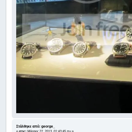
Στάλθηκε από: george_
«
στις:
Μάρτιος 22, 2013, 01:43:45 πμ »