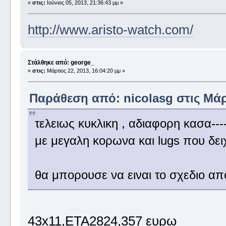
«
στις:
Ιούνιος 05, 2013, 21:36:43 μμ »
http://www.aristo-watch.com/
Στάλθηκε από: george_
«
στις:
Μάρτιος 22, 2013, 16:04:20 μμ »
Παράθεση από: nicolasg στις Μάρτ
τελειως κυκλικη , αδιαφορη κασα---
με μεγαλη κορωνα και lugs που δει
θα μπορουσε να ειναι το σχεδιο απο
43x11,ETA2824,357 ευρω