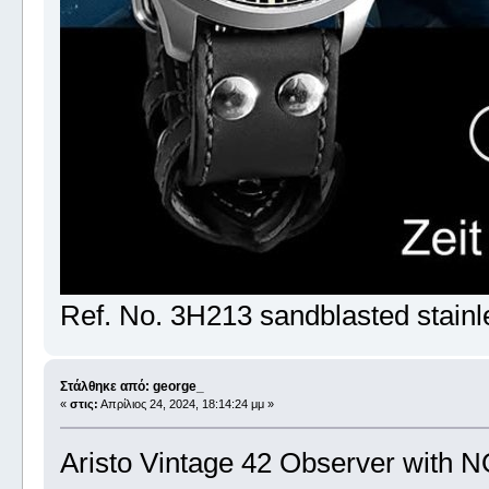
Ref. No. 3H213 sandblasted stain
Στάλθηκε από: george_
«
στις:
Απρίλιος 24, 2024, 18:14:24 μμ »
Aristo Vintage 42 Observer with N