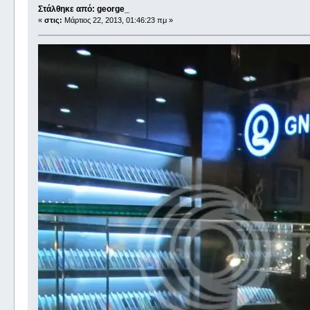
Στάλθηκε από: george_
«
στις:
Μάρτιος 22, 2013, 01:46:23 πμ »