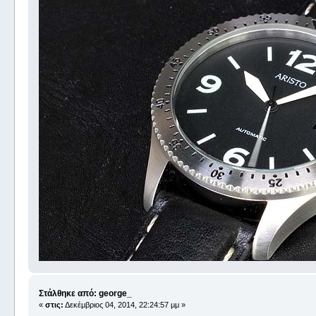
Στάλθηκε από: george_
«
στις:
Δεκέμβριος 04, 2014, 22:24:57 μμ »