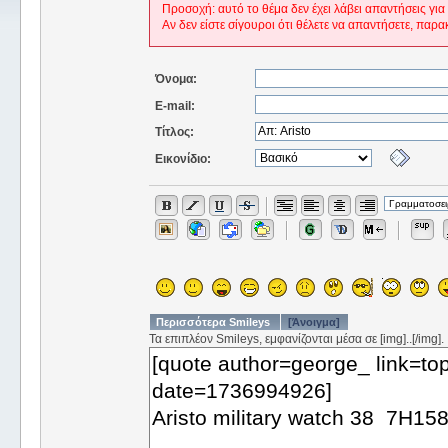
Προσοχή: αυτό το θέμα δεν έχει λάβει απαντήσεις για
Αν δεν είστε σίγουροι ότι θέλετε να απαντήσετε, παρα
Όνομα:
E-mail:
Τίτλος:
Εικονίδιο:
Περισσότερα Smileys
[Άνοιγμα]
Τα επιπλέον Smileys, εμφανίζονται μέσα σε [img]..[/img].