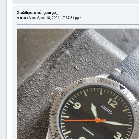
Στάλθηκε από: george_
«
στις:
Δεκέμβριος 10, 2024, 17:37:31 μμ »