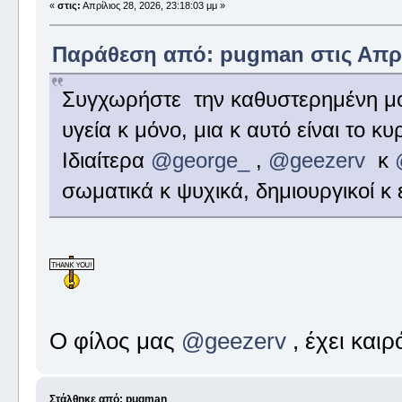
«
στις:
Απρίλιος 28, 2026, 23:18:03 μμ »
Παράθεση από: pugman στις Απρίλ
Συγχωρήστε την καθυστερημένη μο
υγεία κ μόνο, μια κ αυτό είναι το κ
Ιδιαίτερα
@george_
,
@geezerv
κ
σωματικά κ ψυχικά, δημιουργικοί κ 
Ο φίλος μας
@geezerv
, έχει καιρ
Στάλθηκε από: pugman