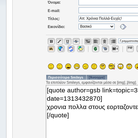
Όνομα:
E-mail:
Τίτλος:
Εικονίδιο:
Περισσότερα Smileys
[Άνοιγμα]
Τα επιπλέον Smileys, εμφανίζονται μέσα σε [img]..[/img].