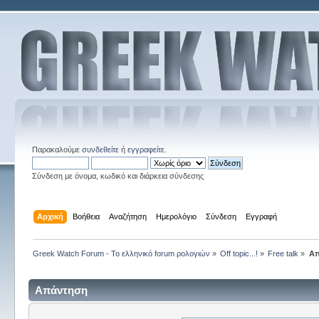
Παρακαλούμε
συνδεθείτε
ή
εγγραφείτε
.
Σύνδεση με όνομα, κωδικό και διάρκεια σύνδεσης
Αρχική
Βοήθεια
Αναζήτηση
Ημερολόγιο
Σύνδεση
Εγγραφή
Greek Watch Forum - Το ελληνικό forum ρολογιών
»
Off topic...!
»
Free talk
»
Απ
Απάντηση