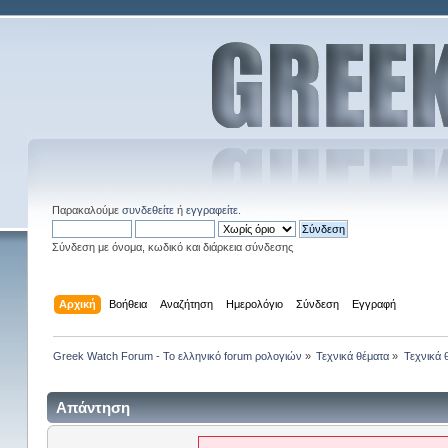
Παρακαλούμε
συνδεθείτε
ή
εγγραφείτε
.
Σύνδεση με όνομα, κωδικό και διάρκεια σύνδεσης
Αρχική
Βοήθεια
Αναζήτηση
Ημερολόγιο
Σύνδεση
Εγγραφή
Greek Watch Forum - Το ελληνικό forum ρολογιών
»
Τεχνικά θέματα
»
Τεχνικά 
Απάντηση