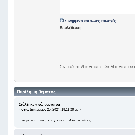
Συνημμένα και άλλες επιλογές
Επαλήθευση:
Συντομεύσεις: Alt+s για αποστολή, Alt+p για προε
Περίληψη θέματος
Στάλθηκε από: tigergreg
«
στις:
Δεκέμβριος 25, 2024, 18:11:29 μμ »
Ευχαριστω παιδες και χρονια πολλα σε ολους.