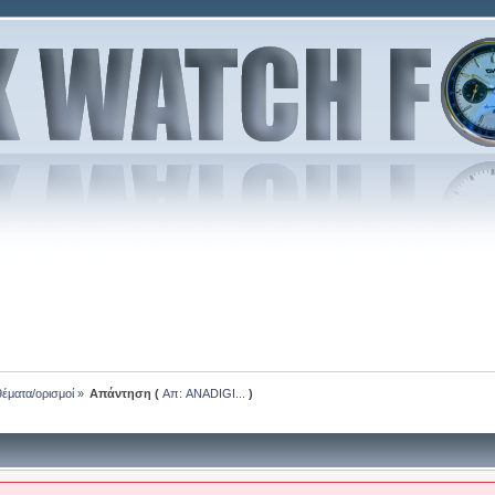
θέματα/ορισμοί
»
Απάντηση (
Απ: ANADIGI...
)