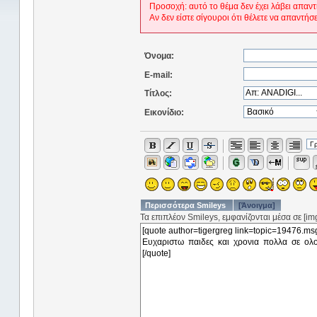
Προσοχή: αυτό το θέμα δεν έχει λάβει απαντ
Αν δεν είστε σίγουροι ότι θέλετε να απαντήσ
Όνομα:
E-mail:
Τίτλος:
Εικονίδιο:
Περισσότερα Smileys
[Άνοιγμα]
Τα επιπλέον Smileys, εμφανίζονται μέσα σε [img]