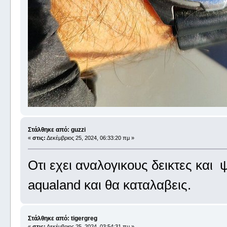
Στάλθηκε από: guzzi
«
στις:
Δεκέμβριος 25, 2024, 06:33:20 πμ »
Oτι εχει αναλογικους δεικτες και 
aqualand και θα καταλαβεις.
Στάλθηκε από: tigergreg
«
στις:
Δεκέμβριος 25, 2024, 03:54:31 πμ »