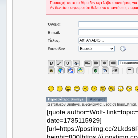
Προσοχή: αυτό το θέμα δεν έχει λάβει απαντήσεις για
Αν δεν είστε σίγουροι ότι θέλετε να απαντήσετε, παρα
Όνομα:
E-mail:
Τίτλος:
Εικονίδιο:
Περισσότερα Smileys
[Άνοιγμα]
Τα επιπλέον Smileys, εμφανίζονται μέσα σε [img]..[/img].