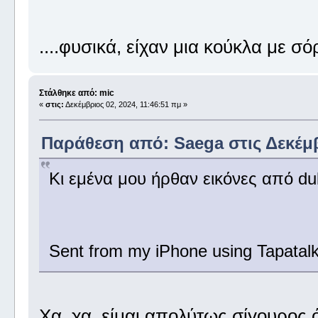
....φυσικά, είχαν μια κούκλα με σό
Στάλθηκε από: mic
«
στις:
Δεκέμβριος 02, 2024, 11:46:51 πμ »
Παράθεση από: Saega στις Δεκέμβρ
Κι εμένα μου ήρθαν εικόνες από d
Sent from my iPhone using Tapatal
Χα, χα, είμαι απολύτως σίγουρος