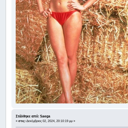
Στάλθηκε από: Saega
«
στις:
Δεκέμβριος 02, 2024, 20:10:19 μμ »