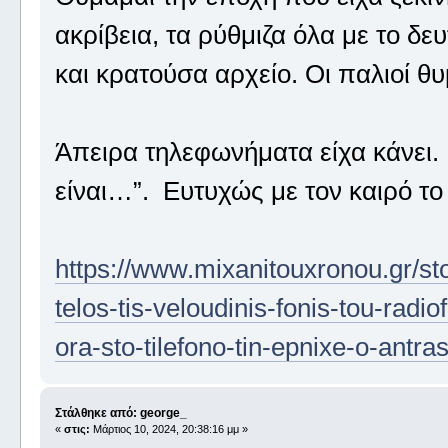
ακρίβεια, τα ρύθμιζα όλα με το δε
και κρατούσα αρχείο. Οι παλιοί θ
Άπειρα τηλεφωνήματα είχα κάνει
είναι…”. Ευτυχώς με τον καιρό τ
https://www.mixanitouxronou.gr/st
telos-tis-veloudinis-fonis-tou-radi
ora-sto-tilefono-tin-epnixe-o-antras
Στάλθηκε από: george_
«
στις:
Μάρτιος 10, 2024, 20:38:16 μμ »