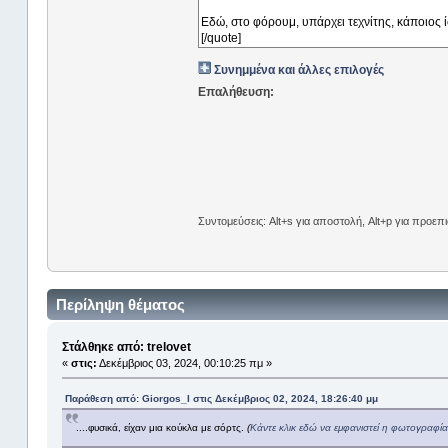
Συνημμένα και άλλες επιλογές
Επαλήθευση:
Συντομεύσεις: Alt+s για αποστολή, Alt+p για προε
Περίληψη θέματος
Στάλθηκε από: trelovet
«
στις:
Δεκέμβριος 03, 2024, 00:10:25 πμ »
Παράθεση από: Giorgos_I στις Δεκέμβριος 02, 2024, 18:26:40 μμ
....φυσικά, είχαν μια κούκλα με σόρτς.
(
Κάντε κλικ εδώ να εμφανιστεί η φωτογραφία