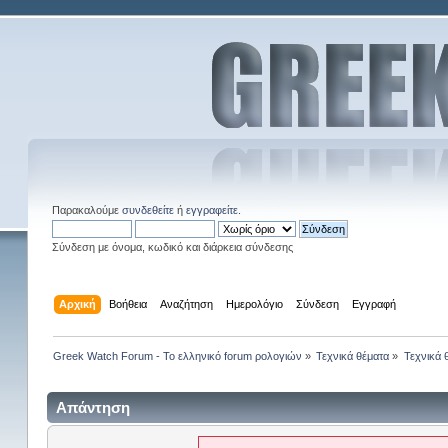
Παρακαλούμε
συνδεθείτε
ή
εγγραφείτε
.
Σύνδεση με όνομα, κωδικό και διάρκεια σύνδεσης
Αρχική
Βοήθεια
Αναζήτηση
Ημερολόγιο
Σύνδεση
Εγγραφή
Greek Watch Forum - Το ελληνικό forum ρολογιών
»
Τεχνικά θέματα
»
Τεχνικά 
Απάντηση