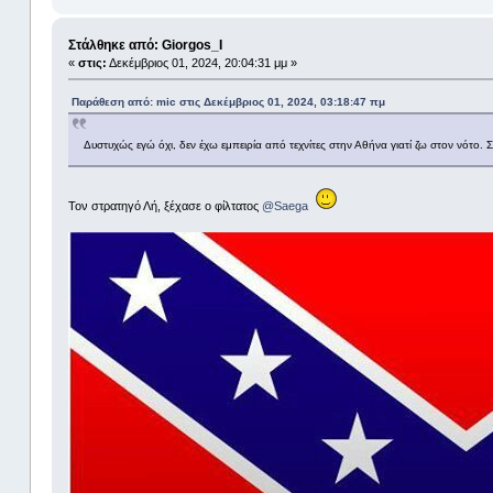
Στάλθηκε από: Giorgos_I
«
στις:
Δεκέμβριος 01, 2024, 20:04:31 μμ »
Παράθεση από: mic στις Δεκέμβριος 01, 2024, 03:18:47 πμ
Δυστυχώς εγώ όχι, δεν έχω εμπειρία από τεχνίτες στην Αθήνα γιατί ζω στον νότο.
Τον στρατηγό Λή, ξέχασε ο φίλτατος
@Saega