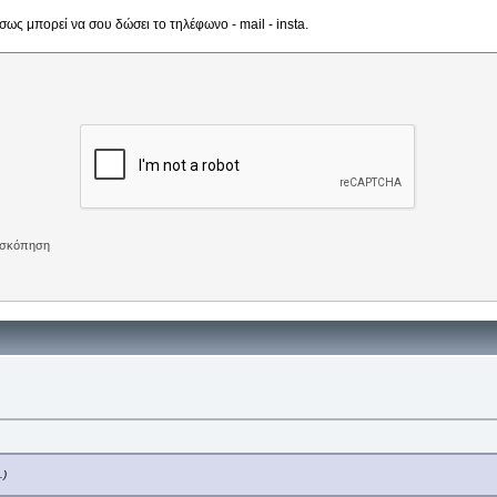
πισκόπηση
.)