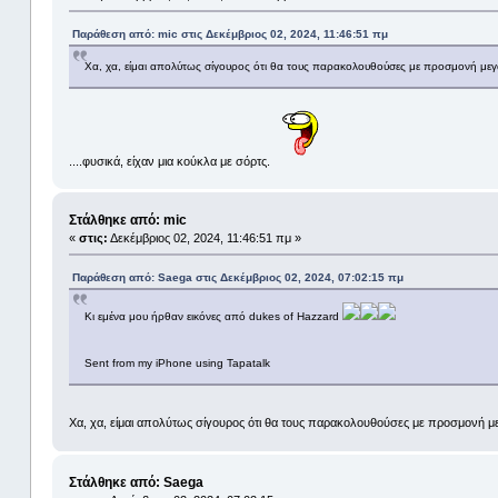
Παράθεση από: mic στις Δεκέμβριος 02, 2024, 11:46:51 πμ
Χα, χα, είμαι απολύτως σίγουρος ότι θα τους παρακολουθούσες με προσμονή με
....φυσικά, είχαν μια κούκλα με σόρτς.
Στάλθηκε από: mic
«
στις:
Δεκέμβριος 02, 2024, 11:46:51 πμ »
Παράθεση από: Saega στις Δεκέμβριος 02, 2024, 07:02:15 πμ
Κι εμένα μου ήρθαν εικόνες από dukes of Hazzard
Sent from my iPhone using Tapatalk
Χα, χα, είμαι απολύτως σίγουρος ότι θα τους παρακολουθούσες με προσμονή μ
Στάλθηκε από: Saega