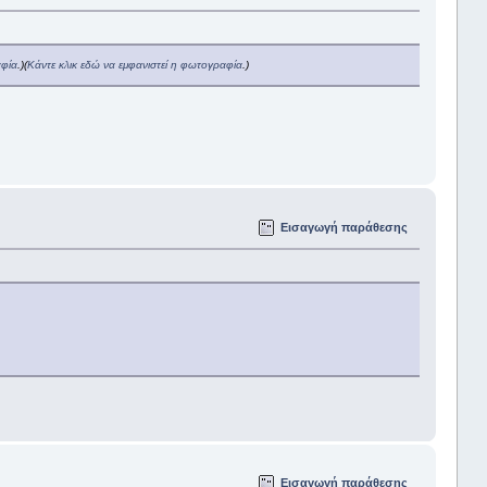
αφία
.)
(
Κάντε κλικ εδώ να εμφανιστεί η φωτογραφία
.)
Εισαγωγή παράθεσης
Εισαγωγή παράθεσης