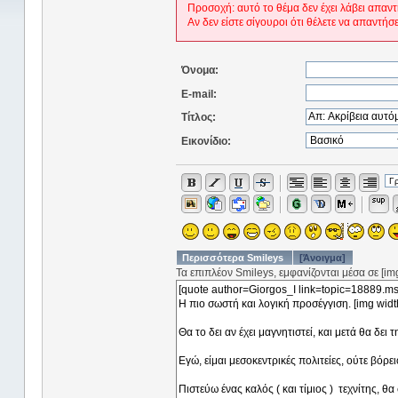
Προσοχή: αυτό το θέμα δεν έχει λάβει απαντ
Αν δεν είστε σίγουροι ότι θέλετε να απαντήσ
Όνομα:
E-mail:
Τίτλος:
Εικονίδιο:
Περισσότερα Smileys
[Άνοιγμα]
Τα επιπλέον Smileys, εμφανίζονται μέσα σε [img]