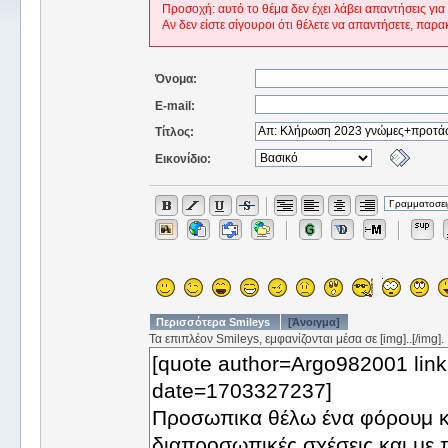
Προσοχή: αυτό το θέμα δεν έχει λάβει απαντήσεις για
Αν δεν είστε σίγουροι ότι θέλετε να απαντήσετε, παρα
Όνομα:
E-mail:
Τίτλος:
Εικονίδιο:
Περισσότερα Smileys
[Άνοιγμα]
Τα επιπλέον Smileys, εμφανίζονται μέσα σε [img]..[/img].