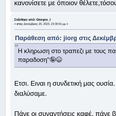
κανονίσετε με όποιον θέλετε,τόσο
Στάλθηκε από: Giorgos_I
«
στις:
Δεκέμβριος 20, 2023, 23:30:01 μμ »
Παράθεση από: jiorg στις Δεκέμβρι
Η κληρωση στο τραπεζι με τους παρ
παραδοση"🤪😆
Ετσι. Ειναι η συνδετική μας ουσία
διαλύσαμε.
Πάνε οι συναντήσεις καφέ, πάνε β