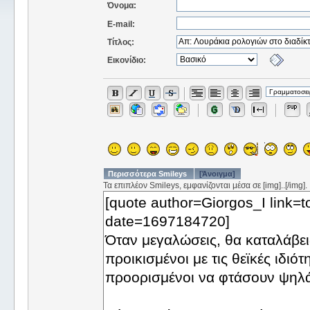
Όνομα:
E-mail:
Τίτλος:
Εικονίδιο:
Περισσότερα Smileys
[Άνοιγμα]
Τα επιπλέον Smileys, εμφανίζονται μέσα σε [img]..[/img].