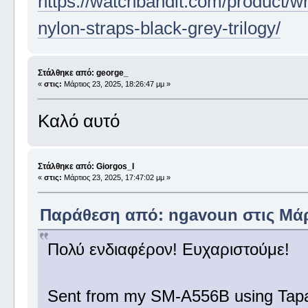
https://watchbandit.com/product/wr
nylon-straps-black-grey-trilogy/
Στάλθηκε από: george_
«
στις:
Μάρτιος 23, 2025, 18:26:47 μμ »
Καλό αυτό
Στάλθηκε από: Giorgos_I
«
στις:
Μάρτιος 23, 2025, 17:47:02 μμ »
Παράθεση από: ngavoun στις Μάρτ
Πολύ ενδιαφέρον! Ευχαριστούμε!
Sent from my SM-A556B using Tapa