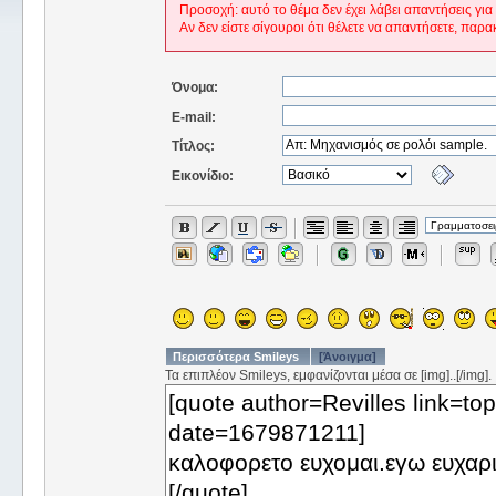
Προσοχή: αυτό το θέμα δεν έχει λάβει απαντήσεις για
Αν δεν είστε σίγουροι ότι θέλετε να απαντήσετε, παρα
Όνομα:
E-mail:
Τίτλος:
Εικονίδιο:
Περισσότερα Smileys
[Άνοιγμα]
Τα επιπλέον Smileys, εμφανίζονται μέσα σε [img]..[/img].