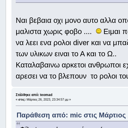
Ναι βεβαια οχι μονο αυτο αλλα οπο
μαλιστα χωρις φοβο ....
Ειμαι π
να λεει ενα ρολοι diver και να μπ
των υλικων ειναι το Α και το Ω..
Καταλαβαινω αρκετοι ανθρωποι εχ
αρεσει να το βλεπουν το ρολοι τ
Στάλθηκε από: teomad
«
στις:
Μάρτιος 26, 2023, 23:34:57 μμ »
Παράθεση από: mic στις Μάρτιος 2