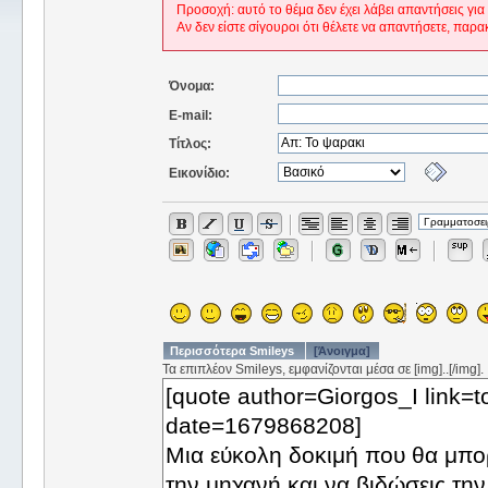
Προσοχή: αυτό το θέμα δεν έχει λάβει απαντήσεις για
Αν δεν είστε σίγουροι ότι θέλετε να απαντήσετε, παρα
Όνομα:
E-mail:
Τίτλος:
Εικονίδιο:
Περισσότερα Smileys
[Άνοιγμα]
Τα επιπλέον Smileys, εμφανίζονται μέσα σε [img]..[/img].