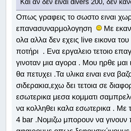
Και αν δεν είναι divers 200, δεν κά
Οπως γραφεις το σωστο ειναι χωρ
επανασυναρμολογηση
Με εκανε
ολα αλλα δεν εχεις live εικονα το
ποτήρι . Ενα εργαλειο τετοιο επαγ
γινοταν μια αγορα . Μου ηρθε μαι
θα πετυχει .Τα υλικα ειναι ενα β
σιδερακια,εχω δει τετοια σε διαφ
εσωτερικα μεσα κομματι σαμπρελα
να κολληθει καλα εσωτερικα . Με 
4 bar .Νομιζω μπορουν να γινουν 
αφαιρουμε οπως ξεφουσκώνουμε τα 