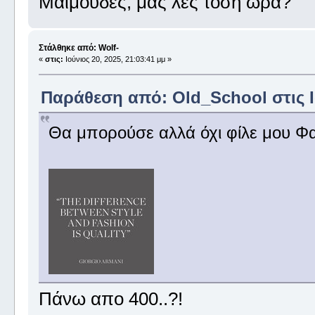
Μαϊμούδες, μας λες τόση ώρα?
Στάλθηκε από: Wolf-
«
στις:
Ιούνιος 20, 2025, 21:03:41 μμ »
Παράθεση από: Old_School στις Ιο
Θα μπορούσε αλλά όχι φίλε μου Φ
Πάνω απο 400..?!