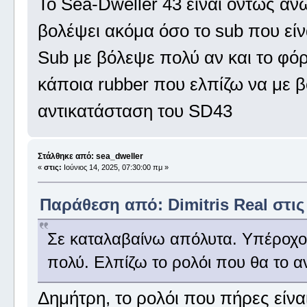
Το Sea-Dweller 43 είναι όντως αν
βολέψει ακόμα όσο το sub που είν
Sub με βόλεψε πολύ αν και το φό
κάποια rubber που ελπίζω να με β
αντικατάσταση του SD43
Στάλθηκε από: sea_dweller
«
στις:
Ιούνιος 14, 2025, 07:30:00 πμ »
Παράθεση από: Dimitris Real στις 
Σε καταλαβαίνω απόλυτα. Υπέροχο 
πολύ. Ελπίζω το ρολόι που θα το αν
Δημήτρη, το ρολόι που πήρες είνα