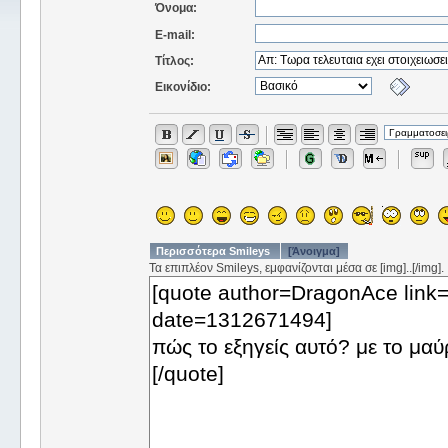
Όνομα:
E-mail:
Τίτλος:
Εικονίδιο:
Περισσότερα Smileys
[Άνοιγμα]
Τα επιπλέον Smileys, εμφανίζονται μέσα σε [img]..[/img].