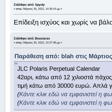
Στάλθηκε από: Spyoly
«
στις:
Μάρτιος 30, 2022, 14:39:14 μμ »
Επίδειξη ισχύος και χωρίς να βάλ
Στάλθηκε από: Beastaras
«
στις:
Μάρτιος 30, 2022, 14:37:48 μμ »
Παράθεση από: blah στις Μάρτιος 
JLC Polaris Perpetual Calendar
42αρι, κάτω από 12 χιλιοστά πάχο
τιμή κάτω από 30000 ευρώ. Απλά γι
(
Κάντε κλικ εδώ να εμφανιστεί η φ
(
Κάντε κλικ εδώ να εμφανιστεί η φ