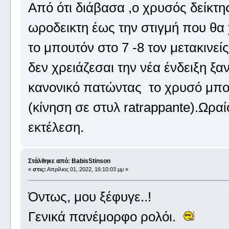
Από ότι διάβασα ,ο χρυσός δείκτη
ωροδεικτη έως την στιγμή που θα
το μπουτόν στο 7 -8 τον μετακινεί
δεν χρειάζεσαι την νέα ένδειξη ξα
κανονικό πατώντας το χρυσό μπο
(κίνηση σε στυλ ratrappante).Ωρα
εκτέλεση.
Στάλθηκε από: BabisStinson
«
στις:
Απρίλιος 01, 2022, 16:10:03 μμ »
Όντως, μου ξέφυγε..!
Γενικά πανέμορφο ρολόι.