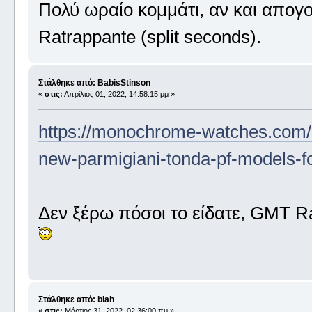
Πολύ ωραίο κομμάτι, αν και απογο
Ratrappante (split seconds).
Στάλθηκε από: BabisStinson
«
στις:
Απρίλιος 01, 2022, 14:58:15 μμ »
https://monochrome-watches.com/l
new-parmigiani-tonda-pf-models-f
Δεν ξέρω πόσοι το είδατε, GMT Rat
Στάλθηκε από: blah
«
στις:
Μάρτιος 31, 2022, 02:36:00 πμ »