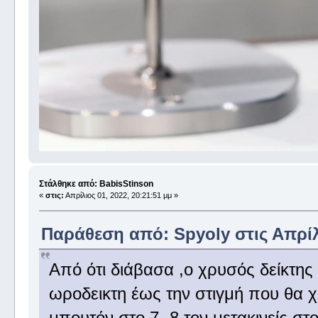
Στάλθηκε από: BabisStinson
«
στις:
Απρίλιος 01, 2022, 20:21:51 μμ »
Παράθεση από: Spyoly στις Απρίλι
Από ότι διάβασα ,ο χρυσός δείκτης
ωροδεικτη έως την στιγμή που θα χ
μπουτόν στο 7 -8 τον μετακινείς στ