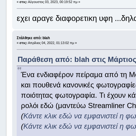
«
στις:
Αύγουστος 03, 2023, 00:19:52 πμ »
εχει αραγε διαφορετικη υφη ...δη
Στάλθηκε από: blah
«
στις:
Απρίλιος 04, 2022, 01:13:02 πμ »
Παράθεση από: blah στις Μάρτιος 
Ένα ενδιαφέρον πείραμα από τη Mo
και πουθενά κανονικές φωτογραφίε
ποιότητας φωτογραφία. Τι έχουν κά
ρολόι εδώ (μαντεύω Streamliner Ch
(
Κάντε κλικ εδώ να εμφανιστεί η φ
(
Κάντε κλικ εδώ να εμφανιστεί η φ