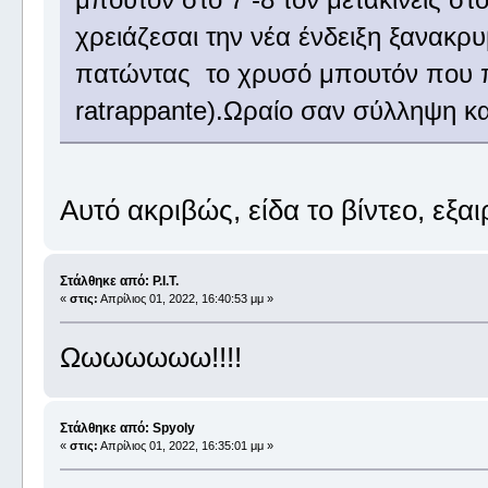
χρειάζεσαι την νέα ένδειξη ξανακρυ
πατώντας το χρυσό μπουτόν που π
ratrappante).Ωραίο σαν σύλληψη κα
Αυτό ακριβώς, είδα το βίντεο, εξαιρ
Στάλθηκε από: P.I.T.
«
στις:
Απρίλιος 01, 2022, 16:40:53 μμ »
Ωωωωωωω!!!!
Στάλθηκε από: Spyoly
«
στις:
Απρίλιος 01, 2022, 16:35:01 μμ »