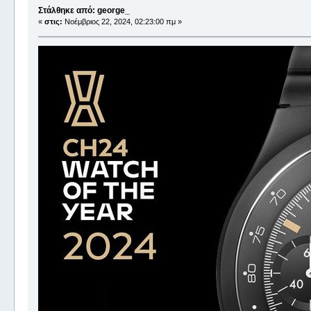
Στάλθηκε από: george_
«
στις:
Νοέμβριος 22, 2024, 02:23:00 πμ »