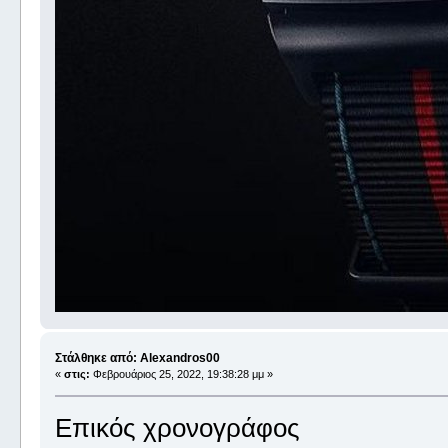
Στάλθηκε από: Alexandros00
«
στις:
Φεβρουάριος 25, 2022, 19:38:28 μμ »
Επικός χρονογράφος