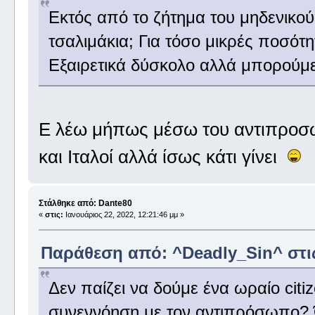
Εκτός από το ζήτημα του μηδενικού
τσαλιμάκια; Για τόσο μικρές ποσότη
Εξαιρετικά δύσκολο αλλά μπορούμε
Ε λέω μήπως μέσω του αντιπροσώπ
και Ιταλοί αλλά ίσως κάτι γίνει
Στάλθηκε από: Dante80
«
στις:
Ιανουάριος 22, 2022, 12:21:46 μμ »
Παράθεση από: ^Deadly_Sin^ στις 
Δεν παίζει να δούμε ένα ωραίο citiz
συνεννόηση με τον αντιπρόσωπο? 