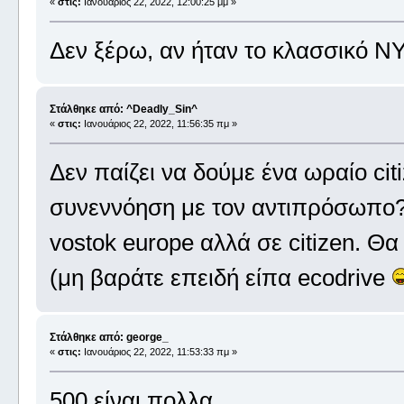
«
στις:
Ιανουάριος 22, 2022, 12:00:25 μμ »
Δεν ξέρω, αν ήταν το κλασσικό 
Στάλθηκε από: ^Deadly_Sin^
«
στις:
Ιανουάριος 22, 2022, 11:56:35 πμ »
Δεν παίζει να δούμε ένα ωραίο citi
συνεννόηση με τον αντιπρόσωπο?
vostok europe αλλά σε citizen. Θα
(μη βαράτε επειδή είπα ecodrive
Στάλθηκε από: george_
«
στις:
Ιανουάριος 22, 2022, 11:53:33 πμ »
500 είναι πολλα