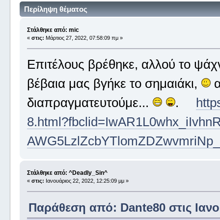
Περίληψη θέματος
Στάλθηκε από: mic
«
στις:
Μάρτιος 27, 2022, 07:58:09 πμ »
Επιτέλους βρέθηκε, αλλού το ψάχν
βέβαια μας βγήκε το σημαιάκι,
α
διαπραγματευτούμε...
.
http
8.html?fbclid=IwAR1L0whx_iIvh
AWG5LzlZcbYTlomZDZwvmriNp
Στάλθηκε από: ^Deadly_Sin^
«
στις:
Ιανουάριος 22, 2022, 12:25:09 μμ »
Παράθεση από: Dante80 στις Ιανου