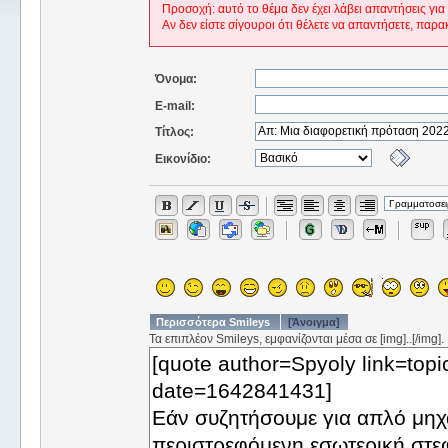
Προσοχή: αυτό το θέμα δεν έχει λάβει απαντήσεις για
Αν δεν είστε σίγουροι ότι θέλετε να απαντήσετε, παρα
Όνομα:
E-mail:
Τίτλος:
Εικονίδιο:
Περισσότερα Smileys
[Άνοιγμα]
Τα επιπλέον Smileys, εμφανίζονται μέσα σε [img]..[/img].