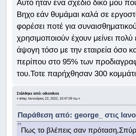
Αυτό ήταν ένα σχέδιο δικό μου πο
Βηχο εάν θυμάμαι καλά σε εργοστ
φορέσει ποτέ για συναισθηματικο
χρησιμοποιούν έχουν μείνει πολύ 
άψογη τόσο με την εταιρεία όσο κ
περίπου στο 95% των προδιαγραφώ
του.Τοτε παρήχθησαν 300 κομμάτι
Στάλθηκε από: oikonikos
«
στις:
Ιανουάριος 22, 2022, 10:47:09 πμ »
Παράθεση από: george_ στις Ιανου
Πως το βλέπεις σαν πρόταση,Σπύ