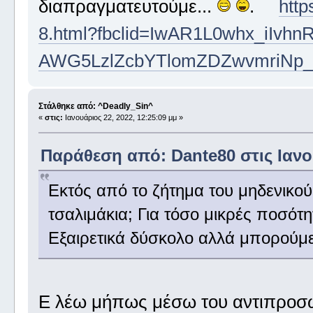
διαπραγματευτούμε...
.
http
8.html?fbclid=IwAR1L0whx_iIvh
AWG5LzlZcbYTlomZDZwvmriNp
Στάλθηκε από: ^Deadly_Sin^
«
στις:
Ιανουάριος 22, 2022, 12:25:09 μμ »
Παράθεση από: Dante80 στις Ιανου
Εκτός από το ζήτημα του μηδενικού
τσαλιμάκια; Για τόσο μικρές ποσότη
Εξαιρετικά δύσκολο αλλά μπορούμε
Ε λέω μήπως μέσω του αντιπροσώπ