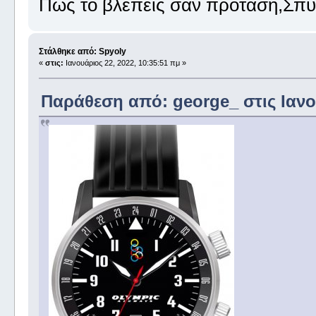
Πως το βλέπεις σαν πρόταση,Σπ
Στάλθηκε από: Spyoly
«
στις:
Ιανουάριος 22, 2022, 10:35:51 πμ »
Παράθεση από: george_ στις Ιανου