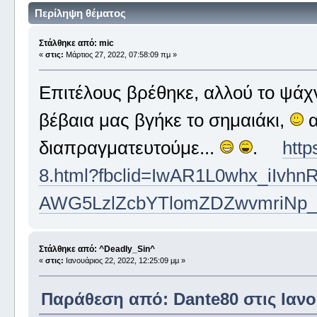
Περίληψη θέματος
Στάλθηκε από: mic
«
στις:
Μάρτιος 27, 2022, 07:58:09 πμ »
Επιτέλους βρέθηκε, αλλού το ψάχν
βέβαια μας βγήκε το σημαιάκι,
α
διαπραγματευτούμε...
.
http
8.html?fbclid=IwAR1L0whx_iIvh
AWG5LzlZcbYTlomZDZwvmriNp
Στάλθηκε από: ^Deadly_Sin^
«
στις:
Ιανουάριος 22, 2022, 12:25:09 μμ »
Παράθεση από: Dante80 στις Ιανου