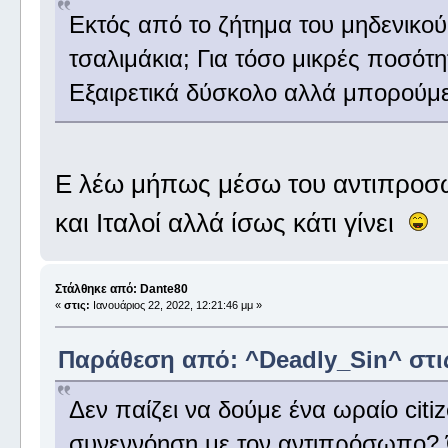
Εκτός από το ζήτημα του μηδενικού
τσαλιμάκια; Για τόσο μικρές ποσότη
Εξαιρετικά δύσκολο αλλά μπορούμε
Ε λέω μήπως μέσω του αντιπροσώπ
και Ιταλοί αλλά ίσως κάτι γίνει
Στάλθηκε από: Dante80
«
στις:
Ιανουάριος 22, 2022, 12:21:46 μμ »
Παράθεση από: ^Deadly_Sin^ στις 
Δεν παίζει να δούμε ένα ωραίο citiz
συνεννόηση με τον αντιπρόσωπο? 