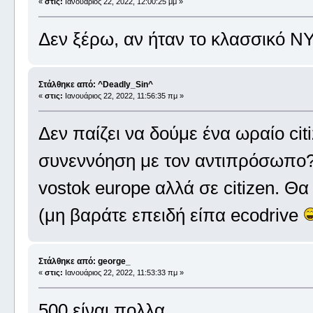
«
στις:
Ιανουάριος 22, 2022, 12:00:25 μμ »
Δεν ξέρω, αν ήταν το κλασσικό 
Στάλθηκε από: ^Deadly_Sin^
«
στις:
Ιανουάριος 22, 2022, 11:56:35 πμ »
Δεν παίζει να δούμε ένα ωραίο citi
συνεννόηση με τον αντιπρόσωπο?
vostok europe αλλά σε citizen. Θα
(μη βαράτε επειδή είπα ecodrive
Στάλθηκε από: george_
«
στις:
Ιανουάριος 22, 2022, 11:53:33 πμ »
500 είναι πολλα