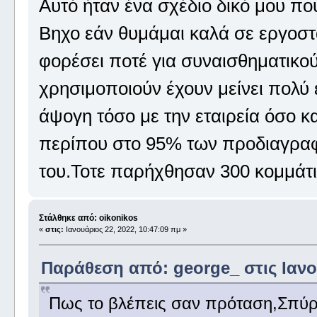
Αυτό ήταν ένα σχέδιο δικό μου πο
Βηχο εάν θυμάμαι καλά σε εργοστ
φορέσει ποτέ για συναισθηματικο
χρησιμοποιούν έχουν μείνει πολύ 
άψογη τόσο με την εταιρεία όσο κ
περίπου στο 95% των προδιαγραφώ
του.Τοτε παρήχθησαν 300 κομμάτι
Στάλθηκε από: oikonikos
«
στις:
Ιανουάριος 22, 2022, 10:47:09 πμ »
Παράθεση από: george_ στις Ιανου
Πως το βλέπεις σαν πρόταση,Σπύ