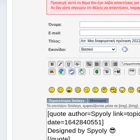
Προσοχή: αυτό το θέμα δεν έχει λάβει απαντήσεις για
Αν δεν είστε σίγουροι ότι θέλετε να απαντήσετε, παρα
Όνομα:
E-mail:
Τίτλος:
Εικονίδιο:
Περισσότερα Smileys
[Άνοιγμα]
Τα επιπλέον Smileys, εμφανίζονται μέσα σε [img]..[/img].