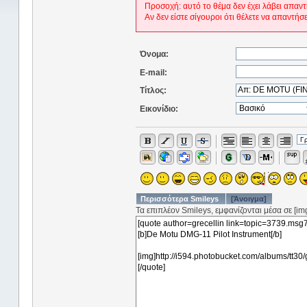
Προσοχή: αυτό το θέμα δεν έχει λάβει απαντ
Αν δεν είστε σίγουροι ότι θέλετε να απαντήσ
Όνομα:
E-mail:
Τίτλος:
Εικονίδιο:
Περισσότερα Smileys
[Άνοιγμα]
Τα επιπλέον Smileys, εμφανίζονται μέσα σε [img]