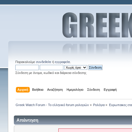
Παρακαλούμε
συνδεθείτε
ή
εγγραφείτε
.
Σύνδεση με όνομα, κωδικό και διάρκεια σύνδεσης
Αρχική
Βοήθεια
Αναζήτηση
Ημερολόγιο
Σύνδεση
Εγγραφή
Greek Watch Forum - Το ελληνικό forum ρολογιών
»
Ρολόγια
»
Ευρωπαικες εται
Απάντηση