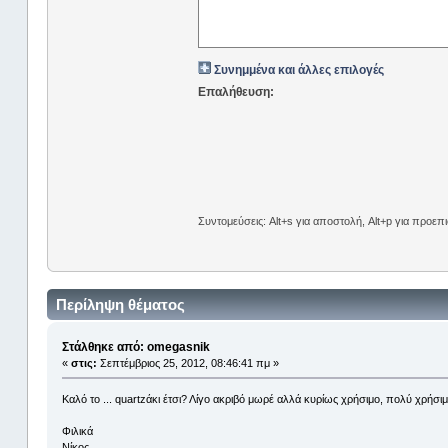
Συνημμένα και άλλες επιλογές
Επαλήθευση:
Συντομεύσεις: Alt+s για αποστολή, Alt+p για προε
Περίληψη θέματος
Στάλθηκε από: omegasnik
«
στις:
Σεπτέμβριος 25, 2012, 08:46:41 πμ »
Καλό το ... quartzάκι έτσι? Λίγο ακριβό μωρέ αλλά κυρίως χρήσιμο, πολύ χρήσιμ
Φιλικά
Νίκος