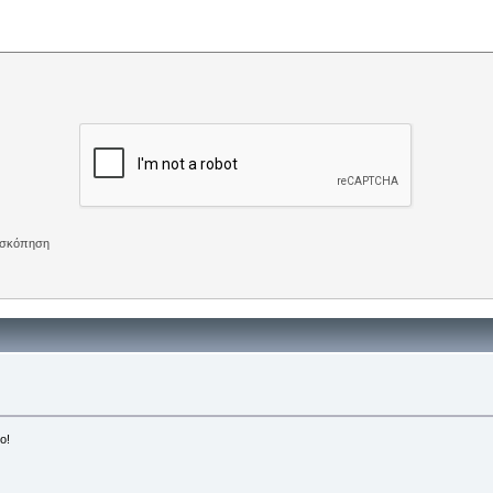
πισκόπηση
ο!