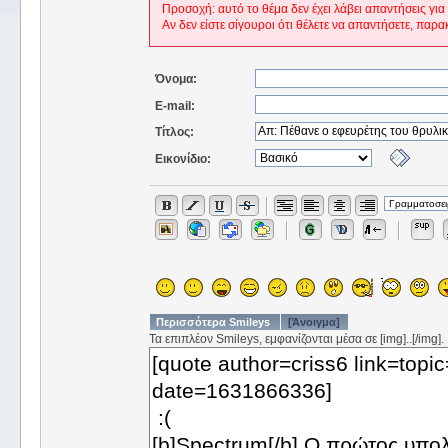
Προσοχή: αυτό το θέμα δεν έχει λάβει απαντήσεις για
Αν δεν είστε σίγουροι ότι θέλετε να απαντήσετε, παρα
Όνομα:
E-mail:
Τίτλος:
Εικονίδιο:
Περισσότερα Smileys
[Άνοιγμα]
Τα επιπλέον Smileys, εμφανίζονται μέσα σε [img]..[/img].