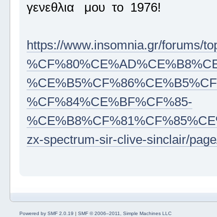
γενεθλια μου το 1976!
https://www.insomnia.gr/forums/to
%CF%80%CE%AD%CE%B8%CE
%CE%B5%CF%86%CE%B5%CF
%CF%84%CE%BF%CF%85-
%CE%B8%CF%81%CF%85%CE
zx-spectrum-sir-clive-sinclair/p
Powered by SMF 2.0.19
|
SMF © 2006–2011, Simple Machines LLC