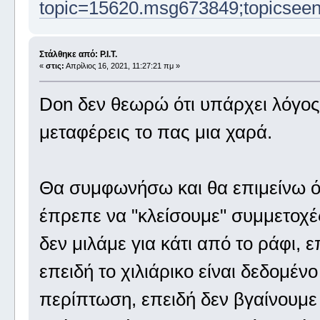
topic=15620.msg673849;topicsee
Στάλθηκε από: P.I.T.
«
στις:
Απρίλιος 16, 2021, 11:27:21 πμ »
Don δεν θεωρώ ότι υπάρχει λόγος
μεταφέρεις το πας μια χαρά.
Θα συμφωνήσω και θα επιμείνω όπ
έπρεπε να "κλείσουμε" συμμετοχές 
δεν μιλάμε για κάτι από το ράφι, ε
επειδή το χιλιάρικο είναι δεδομέν
περίπτωση, επειδή δεν βγαίνουμε