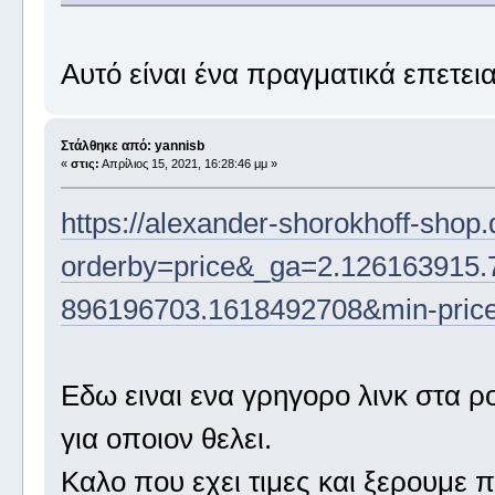
Αυτό είναι ένα πραγματικά επετεια
Στάλθηκε από: yannisb
«
στις:
Απρίλιος 15, 2021, 16:28:46 μμ »
https://alexander-shorokhoff-shop.
orderby=price&_ga=2.126163915.
896196703.1618492708&min-pric
Eδω ειναι ενα γρηγορο λινκ στα ρ
για οποιον θελει.
Καλο που εχει τιμες και ξερουμε 