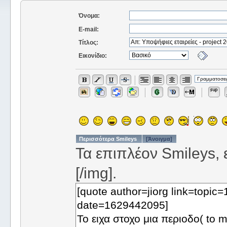
Όνομα:
E-mail:
Τίτλος:
Εικονίδιο:
Περισσότερα Smileys
[Άνοιγμα]
Τα επιπλέον Smileys, ε
[/img].