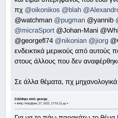
πχ
@oikonikos
@blah
@Alexandr
@watchman
@pugman
@yannib
@micraSport
@Johan-Mani @White
@georgefl74
@nikonian
@jiorg
@G
ενδεικτικά μερικούς από αυτούς 
στους άλλους που δεν αναφέρθηκ
Σε άλλα θέματα, πχ μηχανολογικά 
Στάλθηκε από: george_
«
στις:
Νοέμβριος 27, 2022, 17:51:11 μμ »
Για να το πάω παρακάτω το θ