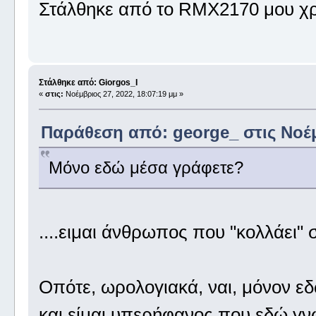
Στάλθηκε από το RMX2170 μου χρ
Στάλθηκε από: Giorgos_I
«
στις:
Νοέμβριος 27, 2022, 18:07:19 μμ »
Παράθεση από: george_ στις Νοέμβ
Μόνο εδώ μέσα γράφετε?
....ειμαι άνθρωπος που "κολλάει" 
Οπότε, ωρολογιακά, ναι, μόνον ε
και είμαι υπερήφανος που εδώ γν