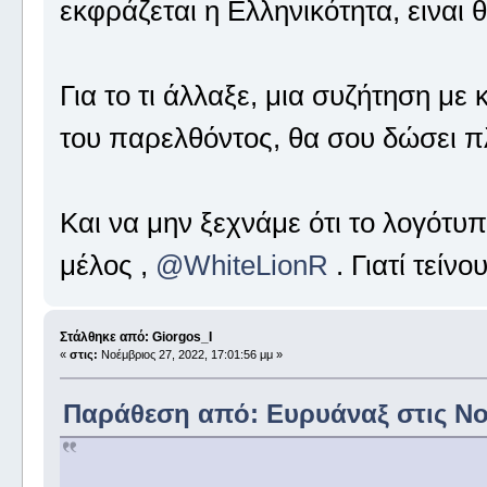
εκφράζεται η Ελληνικότητα, ειναι θ
Για το τι άλλαξε, μια συζήτηση μ
του παρελθόντος, θα σου δώσει π
Και να μην ξεχνάμε ότι το λογότυ
μέλος ,
@WhiteLionR
. Γιατί τείν
Στάλθηκε από: Giorgos_I
«
στις:
Νοέμβριος 27, 2022, 17:01:56 μμ »
Παράθεση από: Ευρυάναξ στις Νοέ