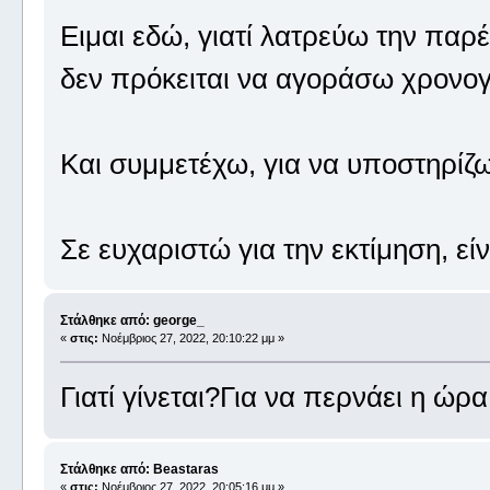
Ειμαι εδώ, γιατί λατρεύω την παρ
δεν πρόκειται να αγοράσω χρονογ
Και συμμετέχω, για να υποστηρίζω
Σε ευχαριστώ για την εκτίμηση, είν
Στάλθηκε από: george_
«
στις:
Νοέμβριος 27, 2022, 20:10:22 μμ »
Γιατί γίνεται?Για να περνάει η ώρ
Στάλθηκε από: Beastaras
«
στις:
Νοέμβριος 27, 2022, 20:05:16 μμ »