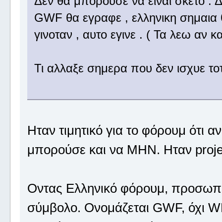
Δεν θα μπορουσε να ειναι σκετο . Δ
GWF θα εγραφε , ελληνικη σημαια θα
γινοταν , αυτο εγινε . ( Τα λεω αν κ
Τι αλλαξε σημερα που δεν ισχυε τοτ
Ηταν τιμητικό για το φόρουμ ότι α
μπορούσε και να ΜΗΝ. Ηταν proje
Οντας Ελληνικό φόρουμ, προσωπικ
σύμβολο. Ονομάζεται GWF, όχι WF