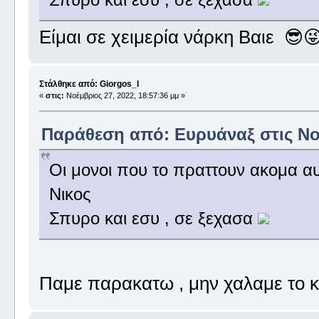
Είμαι σε χειμερία νάρκη Βαιε 😎
Στάλθηκε από: Giorgos_I
«
στις:
Νοέμβριος 27, 2022, 18:57:36 μμ »
Παράθεση από: Ευρυάναξ στις Νοέ
Οι μονοι που το πραττουν ακομα αυ
Νικος
Σπυρο και εσυ , σε ξεχασα
Παμε παρακατω , μην χαλαμε το κ