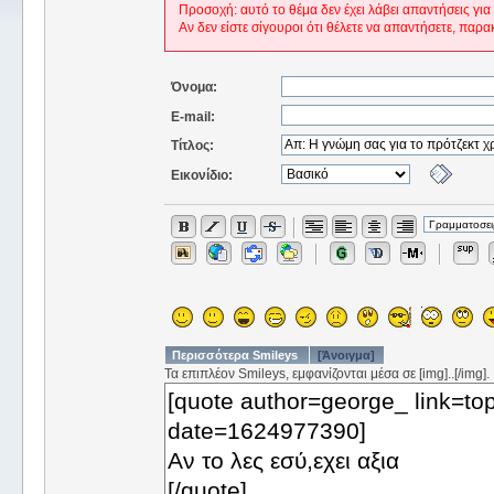
Προσοχή: αυτό το θέμα δεν έχει λάβει απαντήσεις για
Αν δεν είστε σίγουροι ότι θέλετε να απαντήσετε, παρα
Όνομα:
E-mail:
Τίτλος:
Εικονίδιο:
Περισσότερα Smileys
[Άνοιγμα]
Τα επιπλέον Smileys, εμφανίζονται μέσα σε [img]..[/img].