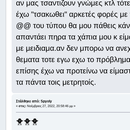
αν μας τσαντιζουν γνώμες κτλ τότ
έχω "τσακωθει" αρκετές φορές με 
@@ του τύπου θα μου πάθεις κάνα
απαντάει πηρα τα χάπια μου κ είμα
με μειδιαμα.αν δεν μπορω να ανεχ
θεματα τοτε εγω εχω το πρόβλημα
επίσης έχω να προτείνω να είμαστ
τα πάντα τοις μετρητοίς.
Στάλθηκε από: Spyoly
«
στις:
Νοέμβριος 27, 2022, 20:58:46 μμ »
🐥🐥🐥