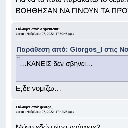
ΒΟΗΘΗΣΑΝ ΝΑ ΓΙΝΟΥΝ ΤΑ ΠΡΌΤ
Στάλθηκε από: Argo982001
«
στις:
Νοέμβριος 27, 2022, 17:50:48 μμ »
Παράθεση από: Giorgos_I στις Νοέ
…ΚΑΝΕΙΣ δεν σβήνει…
Ε,δε νομίζω…
Στάλθηκε από: george_
«
στις:
Νοέμβριος 27, 2022, 17:42:25 μμ »
Μόνο εδώ μέσα γράφετε?