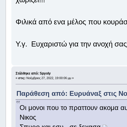
Φιλικά από ενα μέλος που κουράσ
Υ.γ. Ευχαριστώ για την ανοχή σας!
Στάλθηκε από: Spyoly
«
στις:
Νοέμβριος 27, 2022, 19:00:06 μμ »
Παράθεση από: Ευρυάναξ στις Νοέ
Οι μονοι που το πραττουν ακομα αυ
Νικος
Σπυρο και εσυ , σε ξεχασα