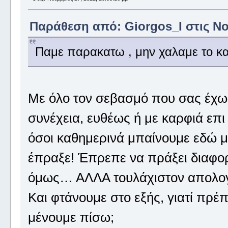
Παράθεση από: Giorgos_I στις Νοέ
Παμε παρακατω , μην χαλαμε το κα
Με όλο τον σεβασμό που σας έχω 
συνέχεια, ευθέως ή με καρφιά επ
όσοι καθημερινά μπαίνουμε εδώ μέ
έπραξε! Έπρεπε να πράξει διαφορε
όμως… ΑΛΛΑ τουλάχιστον απολογήθ
Και φτάνουμε στο εξής, γιατί πρέπε
μένουμε πίσω;