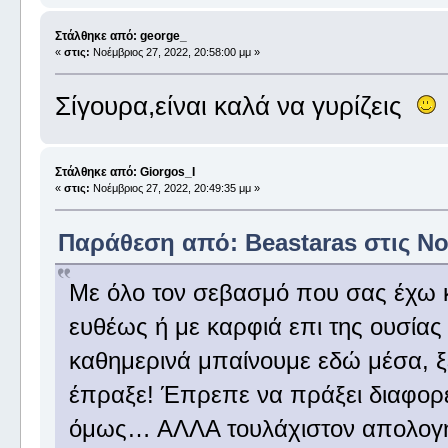
Στάλθηκε από: george_
«
στις:
Νοέμβριος 27, 2022, 20:58:00 μμ »
Σίγουρα,είναι καλά να γυρίζεις
Στάλθηκε από: Giorgos_I
«
στις:
Νοέμβριος 27, 2022, 20:49:35 μμ »
Παράθεση από: Beastaras στις Νοέ
Με όλο τον σεβασμό που σας έχω κύ
ευθέως ή με καρφιά επι της ουσία
καθημερινά μπαίνουμε εδώ μέσα, ξέ
έπραξε! Έπρεπε να πράξει διαφορετ
όμως… ΑΛΛΑ τουλάχιστον απολογήθη