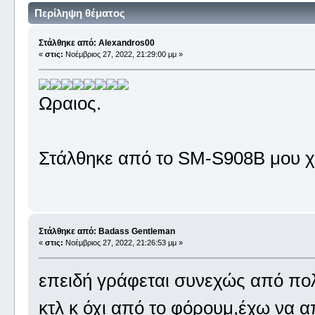
Περίληψη θέματος
Στάλθηκε από: Alexandros00
«
στις:
Νοέμβριος 27, 2022, 21:29:00 μμ »
Ωραιος.
Στάλθηκε από το SM-S908B μου χ
Στάλθηκε από: Badass Gentleman
«
στις:
Νοέμβριος 27, 2022, 21:26:53 μμ »
επειδή γράφεται συνεχώς από πολ
κτλ κ όχι από το φόρουμ,έχω να α