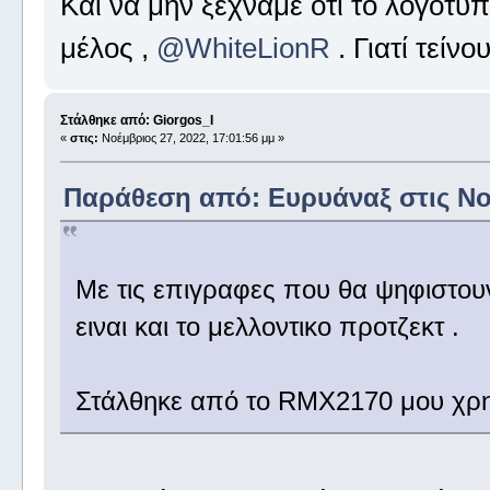
Και να μην ξεχνάμε ότι το λογότυ
μέλος ,
@WhiteLionR
. Γιατί τείν
Στάλθηκε από: Giorgos_I
«
στις:
Νοέμβριος 27, 2022, 17:01:56 μμ »
Παράθεση από: Ευρυάναξ στις Νοέ
Με τις επιγραφες που θα ψηφιστου
ειναι και το μελλοντικο προτζεκτ .
Στάλθηκε από το RMX2170 μου χρη