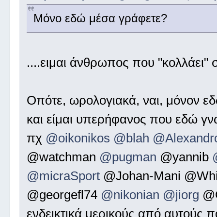
Μόνο εδώ μέσα γράφετε?
....ειμαι άνθρωπος που "κολλάει" 
Οπότε, ωρολογιακά, ναι, μόνον ε
και είμαι υπερήφανος που εδώ γν
πχ
@oikonikos
@blah
@Alexandr
@watchman
@pugman
@yannib
@micraSport
@Johan-Mani @White
@georgefl74
@nikonian
@jiorg
@G
ενδεικτικά μερικούς από αυτούς 