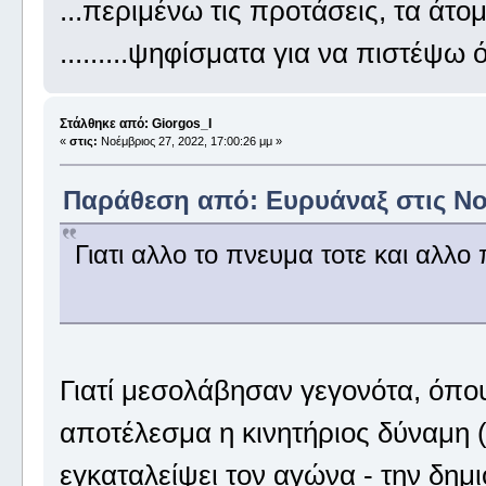
...περιμένω τις προτάσεις, τα άτο
.........ψηφίσματα για να πιστέψω ό
Στάλθηκε από: Giorgos_I
«
στις:
Νοέμβριος 27, 2022, 17:00:26 μμ »
Παράθεση από: Ευρυάναξ στις Νοέ
Γιατι αλλο το πνευμα τοτε και αλλο 
Γιατί μεσολάβησαν γεγονότα, όπο
αποτέλεσμα η κινητήριος δύναμη (
εγκαταλείψει τον αγώνα - την δημι