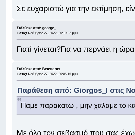
Σε ευχαριστώ για την εκτίμηση, είν
Στάλθηκε από: george_
«
στις:
Νοέμβριος 27, 2022, 20:10:22 μμ »
Γιατί γίνεται?Για να περνάει η ώρ
Στάλθηκε από: Beastaras
«
στις:
Νοέμβριος 27, 2022, 20:05:16 μμ »
Παράθεση από: Giorgos_I στις Νοέ
Παμε παρακατω , μην χαλαμε το κα
Με όλο τον σεβασμό που σας έχω 