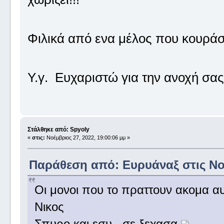
Φιλικά από ενα μέλος που κουράσ
Υ.γ. Ευχαριστώ για την ανοχή σας!
Στάλθηκε από: Spyoly
«
στις:
Νοέμβριος 27, 2022, 19:00:06 μμ »
Παράθεση από: Ευρυάναξ στις Νοέ
Οι μονοι που το πραττουν ακομα αυ
Νικος
Σπυρο και εσυ , σε ξεχασα