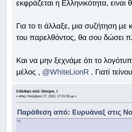
εκφράζεται η Ελληνικότητα, ειναι θ
Για το τι άλλαξε, μια συζήτηση μ
του παρελθόντος, θα σου δώσει π
Και να μην ξεχνάμε ότι το λογότυ
μέλος ,
@WhiteLionR
. Γιατί τείν
Στάλθηκε από: Giorgos_I
«
στις:
Νοέμβριος 27, 2022, 17:01:56 μμ »
Παράθεση από: Ευρυάναξ στις Νοέ