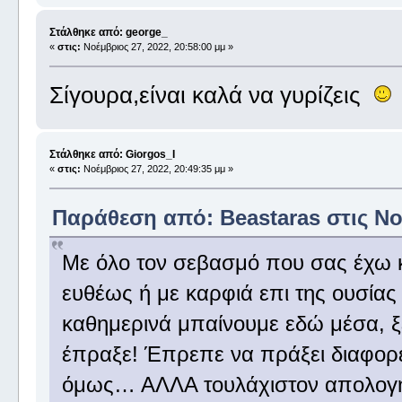
Στάλθηκε από: george_
«
στις:
Νοέμβριος 27, 2022, 20:58:00 μμ »
Σίγουρα,είναι καλά να γυρίζεις
Στάλθηκε από: Giorgos_I
«
στις:
Νοέμβριος 27, 2022, 20:49:35 μμ »
Παράθεση από: Beastaras στις Νοέ
Με όλο τον σεβασμό που σας έχω κύ
ευθέως ή με καρφιά επι της ουσία
καθημερινά μπαίνουμε εδώ μέσα, ξέ
έπραξε! Έπρεπε να πράξει διαφορετ
όμως… ΑΛΛΑ τουλάχιστον απολογήθη