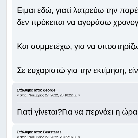
Ειμαι εδώ, γιατί λατρεύω την παρ
δεν πρόκειται να αγοράσω χρονογ
Και συμμετέχω, για να υποστηρίζω
Σε ευχαριστώ για την εκτίμηση, είν
Στάλθηκε από: george_
«
στις:
Νοέμβριος 27, 2022, 20:10:22 μμ »
Γιατί γίνεται?Για να περνάει η ώρ
Στάλθηκε από: Beastaras
«
στις:
Νοέμβριος 27, 2022, 20:05:16 μμ »