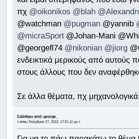
πχ
@oikonikos
@blah
@Alexandr
@watchman
@pugman
@yannib
@micraSport
@Johan-Mani @White
@georgefl74
@nikonian
@jiorg
@G
ενδεικτικά μερικούς από αυτούς 
στους άλλους που δεν αναφέρθηκ
Σε άλλα θέματα, πχ μηχανολογικά 
Στάλθηκε από: george_
«
στις:
Νοέμβριος 27, 2022, 17:51:11 μμ »
Για να το πάω παρακάτω το θ