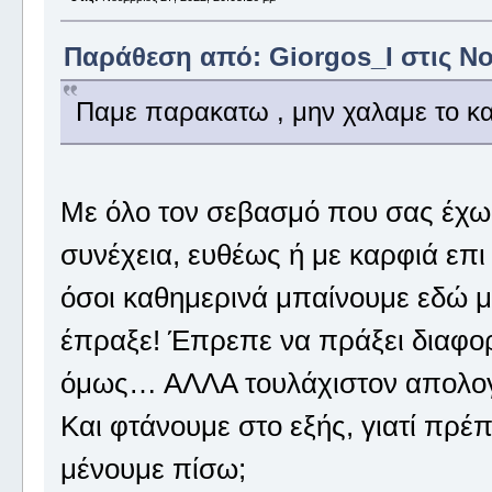
Παράθεση από: Giorgos_I στις Νοέ
Παμε παρακατω , μην χαλαμε το κα
Με όλο τον σεβασμό που σας έχω 
συνέχεια, ευθέως ή με καρφιά επ
όσοι καθημερινά μπαίνουμε εδώ μέ
έπραξε! Έπρεπε να πράξει διαφορε
όμως… ΑΛΛΑ τουλάχιστον απολογήθ
Και φτάνουμε στο εξής, γιατί πρέπε
μένουμε πίσω;