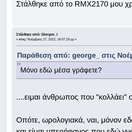
Στάλθηκε από το RMX2170 μου χρ
Στάλθηκε από: Giorgos_I
«
στις:
Νοέμβριος 27, 2022, 18:07:19 μμ »
Παράθεση από: george_ στις Νοέμβ
Μόνο εδώ μέσα γράφετε?
....ειμαι άνθρωπος που "κολλάει" 
Οπότε, ωρολογιακά, ναι, μόνον ε
και είμαι υπερήφανος που εδώ γν