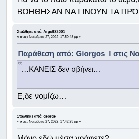
ΒΟΗΘΗΣΑΝ ΝΑ ΓΙΝΟΥΝ ΤΑ ΠΡΌΤ
Στάλθηκε από: Argo982001
«
στις:
Νοέμβριος 27, 2022, 17:50:48 μμ »
Παράθεση από: Giorgos_I στις Νοέ
…ΚΑΝΕΙΣ δεν σβήνει…
Ε,δε νομίζω…
Στάλθηκε από: george_
«
στις:
Νοέμβριος 27, 2022, 17:42:25 μμ »
Μόνο εδώ μέσα γράφετε?