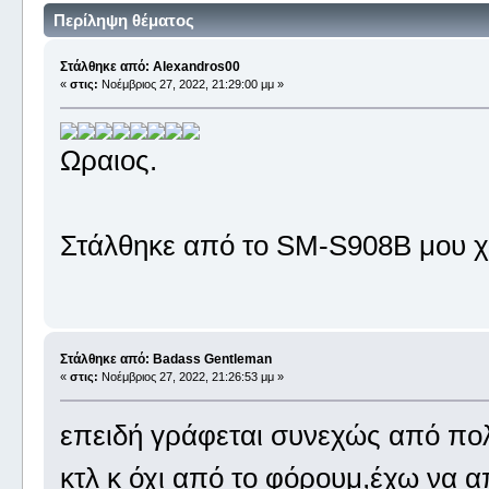
Περίληψη θέματος
Στάλθηκε από: Alexandros00
«
στις:
Νοέμβριος 27, 2022, 21:29:00 μμ »
Ωραιος.
Στάλθηκε από το SM-S908B μου χ
Στάλθηκε από: Badass Gentleman
«
στις:
Νοέμβριος 27, 2022, 21:26:53 μμ »
επειδή γράφεται συνεχώς από πολ
κτλ κ όχι από το φόρουμ,έχω να α