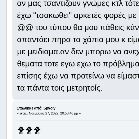
αν μας τσαντιζουν γνώμες κτλ τότ
έχω "τσακωθει" αρκετές φορές με 
@@ του τύπου θα μου πάθεις κάνα
απαντάει πηρα τα χάπια μου κ είμα
με μειδιαμα.αν δεν μπορω να ανεχ
θεματα τοτε εγω εχω το πρόβλημα
επίσης έχω να προτείνω να είμαστ
τα πάντα τοις μετρητοίς.
Στάλθηκε από: Spyoly
«
στις:
Νοέμβριος 27, 2022, 20:58:46 μμ »
🐥🐥🐥