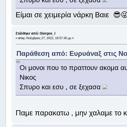
Είμαι σε χειμερία νάρκη Βαιε 😎
Στάλθηκε από: Giorgos_I
«
στις:
Νοέμβριος 27, 2022, 18:57:36 μμ »
Παράθεση από: Ευρυάναξ στις Νοέ
Οι μονοι που το πραττουν ακομα αυ
Νικος
Σπυρο και εσυ , σε ξεχασα
Παμε παρακατω , μην χαλαμε το κ