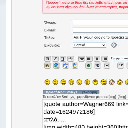
Προσοχή: αυτό το θέμα δεν έχει λάβει απαντήσεις για
Αν δεν είστε σίγουροι ότι θέλετε να απαντήσετε, παρα
Όνομα:
E-mail:
Τίτλος:
Εικονίδιο:
Περισσότερα Smileys
[Άνοιγμα]
Τα επιπλέον Smileys, εμφανίζονται μέσα σε [img]..[/img].