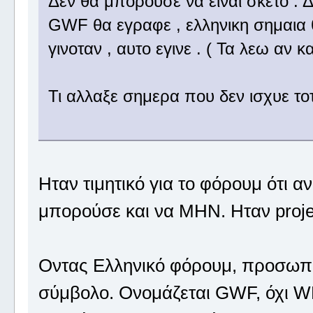
Δεν θα μπορουσε να ειναι σκετο . Δ
GWF θα εγραφε , ελληνικη σημαια θα
γινοταν , αυτο εγινε . ( Τα λεω αν κ
Τι αλλαξε σημερα που δεν ισχυε τοτ
Ηταν τιμητικό για το φόρουμ ότι α
μπορούσε και να ΜΗΝ. Ηταν proje
Οντας Ελληνικό φόρουμ, προσωπικ
σύμβολο. Ονομάζεται GWF, όχι WF