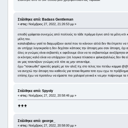
Στάλθηκε από: Badass Gentleman
«
στις:
Νοέμβριος 27, 2022, 21:26:53 μμ »
επειδή γράφεται συνεχώς από πολλούς το τάδε πράγμα έγινε από τα μέλη κτλ κ
μέλη του.
καταλαβαίνω γιατί το διαχωρίζουν αυτοί που το κάνουν αλλά δεν θα έπρεπε να τ
αν υπήρχε λογοκρισία η δεν δεχόταν κάποιος την άποψη μου σαν άποψη, όχι αν
όλες οι γνώμες είναι σεβαστές κ οφείλουμε όλοι να το σεβαστούμε ανεξάρτητα αν
οι κόντρες καλό είναι να υπάρχουν (σε λογικα πλαισια κ φιλικα)αλλιώς δεν θα
αν μας τσαντιζουν γνώμες κτλ τότε ας μην απαντάμε.
έχω "τσακωθει" αρκετές φορές με τον αλεξ πχ στο τελος του πετάω καμμια @@ τ
να ανεχτώ την άποψη του καθενός για τετοια θεματα τοτε εγω εχω το πρόβλημα
επίσης έχω να προτείνω να είμαστε πιο χαλαροί γενικά κ να.μην παίρνουμε τα π
Στάλθηκε από: Spyoly
«
στις:
Νοέμβριος 27, 2022, 20:58:46 μμ »
🐥🐥🐥
Στάλθηκε από: george_
«
στις:
Νοέμβριος 27, 2022, 20:58:00 μμ »