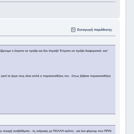
Εισαγωγή παράθεσης
ρουμε τι έπρεπε να πράξει και δεν έπραξε! Έπρεπε να πράξει διαφορετικά; κατ’
 γιατί τα έργα τους είναι απλά η παρακαταθήκη του , όπως βεβαια παρακαταθήκη
την συνεχή αναβάθμιση - τις ενέργειες με ΠΟΛΛΗ αγάπη - για ένα φόρουμ που ΠΡΙΝ