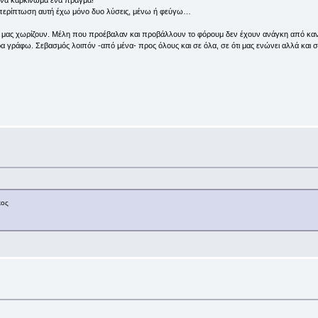
ν περίπτωση αυτή έχω μόνο δυο λύσεις, μένω ή φεύγω…
υ μας χωρίζουν. Μέλη που προέβαλαν και προβάλλουν το φόρουμ δεν έχουν ανάγκη από κανέν
 γράφω. Σεβασμός λοιπόν -από μένα- προς όλους και σε όλα, σε ότι μας ενώνει αλλά και σε 
κος