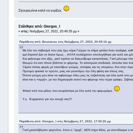
Σίγουρα,είναι καλά να γυρίζεις
Στάλθηκε από: Giorgos_I
«
στις:
Νοέμβριος 27, 2022, 20:49:35 μμ »
Παράθεση από: Beastaras στις Νοέμβριος 27, 2022, 20:05:16 μμ
Με όλο τον σεβασμό που σας έχω κύριε Γιώργο το κλίμα χαλάει όταν συνέχεια, ευ
εμέ έπρεπε! Δεν το έκανε όμως… ΑΛΛΑ τουλάχιστον απολογήθηκε για αυτό και μέν
Και φτάνουμε στο εξής, γιατί πρέπει να διαιωνίζουμε καταστάσεις; Γιατί μένουμε πί
Θεωρώ ότι κατι τέτοιο βλάπτει το φόρουμ. Το κατατρώει σταδιακά, ύπουλα σαν έ
Ξέρετε πόσες φορές με τσαντίζουν γνώμες, απόψεις και τις υπομένω; Και στην π
Προτιμώ φυσικά το πρώτο, μιας και γουστάρω την όλη φάση και όλους σας.
Όποτε γνώμη μου είναι να αφήσουμε πίσω μας τις τοξικότητες και όλα αυτά που
είναι και η «αρχή», με την δημιουργία αυτού του φόρουμ που τώρα γράφω. Σεβασμός
Φιλικά από ενα μέλος που κουράστηκε με όλη αυτή την φαγωμάρα..
Υ.γ. Ευχαριστώ για την ανοχή σας!!!
Παράθεση από: Giorgos_I στις Νοέμβριος 27, 2022, 17:00:26 μμ
Γιατί μεσολάβησαν γεγονότα, όπου η "αρχή", ΔΕΝ πήρε θέση, με αποτέλεσμα η κιν