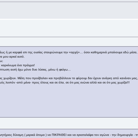
θέως ή με καρφιά επι της ουσίας σταυρώνουμε την «αρχή»… όσοι καθημερινά μπαίνουμε εδώ μέσα, ξέ
α μου αρκεί αυτό.
σω;
να καρκίνωμα ένα πράγμα!
ερίπτωση αυτή έχω μόνο δυο λύσεις, μένω ή φεύγω…
 μας χωρίζουν. Μέλη που προέβαλαν και προβάλλουν το φόρουμ δεν έχουν ανάγκη από κανέναν μας,
 λοιπόν -από μένα- προς όλους και σε όλα, σε ότι μας ενώνει αλλά και σε ότι μας χωρίζει!!!
ητήριος δύναμη ( μερικά άτομα ) να ΠΙΚΡΑΘΕΙ και να εγκαταλείψει τον αγώνα - την δημιουργία - 