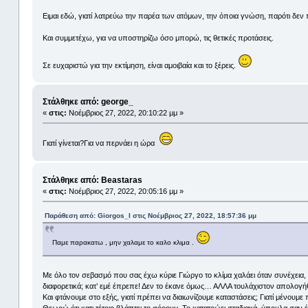
Ειμαι εδώ, γιατί λατρεύω την παρέα των ατόμων, την όποια γνώση, παρότι δε
Και συμμετέχω, για να υποστηρίζω όσο μπορώ, τις θετικές προτάσεις.
Σε ευχαριστώ για την εκτίμηση, είναι αμοιβαία και το ξέρεις.
Στάλθηκε από: george_
«
στις:
Νοέμβριος 27, 2022, 20:10:22 μμ »
Γιατί γίνεται?Για να περνάει η ώρα
Στάλθηκε από: Beastaras
«
στις:
Νοέμβριος 27, 2022, 20:05:16 μμ »
Παράθεση από: Giorgos_I στις Νοέμβριος 27, 2022, 18:57:36 μμ
Παμε παρακατω , μην χαλαμε το καλο κλιμα .
Με όλο τον σεβασμό που σας έχω κύριε Γιώργο το κλίμα χαλάει όταν συνέχεια,
διαφορετικά; κατ’ εμέ έπρεπε! Δεν το έκανε όμως… ΑΛΛΑ τουλάχιστον απολογήθη
Και φτάνουμε στο εξής, γιατί πρέπει να διαιωνίζουμε καταστάσεις; Γιατί μένουμε
Θεωρώ ότι κατι τέτοιο βλάπτει το φόρουμ. Το κατατρώει σταδιακά, ύπουλα σαν