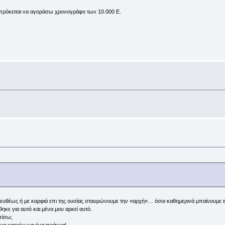
ν πρόκειται να αγοράσω χρονογράφο των 10.000 Ε.
 ευθέως ή με καρφιά επι της ουσίας σταυρώνουμε την «αρχή»… όσοι καθημερινά μπαίνουμε ε
κε για αυτό και μένα μου αρκεί αυτό.
 πίσω;
 ένα καρκίνωμα ένα πράγμα!