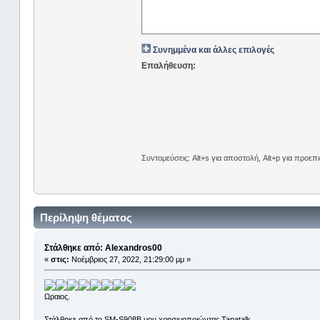
Συνημμένα και άλλες επιλογές
Επαλήθευση:
Συντομεύσεις: Alt+s για αποστολή, Alt+p για προε
Περίληψη θέματος
Στάλθηκε από: Alexandros00
«
στις:
Νοέμβριος 27, 2022, 21:29:00 μμ »
Ωραιος.
Στάλθηκε από το SM-S908B μου χρησιμοποιώντας Tapatalk