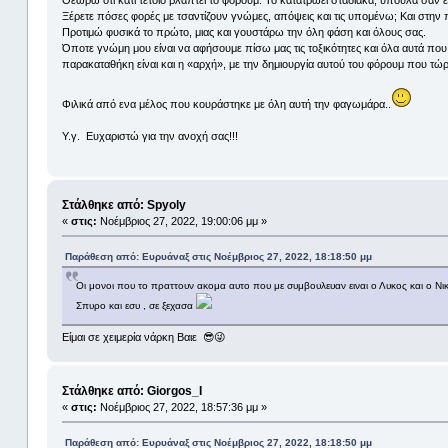
Ξέρετε πόσες φορές με τσαντίζουν γνώμες, απόψεις και τις υπομένω; Και στη
Προτιμώ φυσικά το πρώτο, μιας και γουστάρω την όλη φάση και όλους σας.
Όποτε γνώμη μου είναι να αφήσουμε πίσω μας τις τοξικότητες και όλα αυτά πο
παρακαταθήκη είναι και η «αρχή», με την δημιουργία αυτού του φόρουμ που τώρα
Φιλικά από ενα μέλος που κουράστηκε με όλη αυτή την φαγωμάρα..
Υ.γ. Ευχαριστώ για την ανοχή σας!!!
Στάλθηκε από: Spyoly
«
στις:
Νοέμβριος 27, 2022, 19:00:06 μμ »
Παράθεση από: Ευρυάναξ στις Νοέμβριος 27, 2022, 18:18:50 μμ
Οι μονοι που το πραττουν ακομα αυτο που με συμβουλευαν ειναι ο Λυκος και ο Νι
Σπυρο και εσυ , σε ξεχασα
Είμαι σε χειμερία νάρκη Βαιε 😎😜
Στάλθηκε από: Giorgos_I
«
στις:
Νοέμβριος 27, 2022, 18:57:36 μμ »
Παράθεση από: Ευρυάναξ στις Νοέμβριος 27, 2022, 18:18:50 μμ