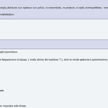
εχής βελτίωση των σχέσεων των μελών, οι συναντήσεις, τα projects, οι υγιείς αντιπαραθέσεις - κα
αναβαθμίζουν.
ορά γεγονότων.
να-διοργανώνει το Δώρο, ( ποιός άλλος θα πρότεινε ? ), από το οποίο φαίνεται η εμπιστοσύνη 
ουν.
εν περνάνε κάτι τέτοια.