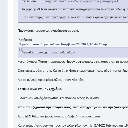
αναλάβουν, .......ξεψυχούσε.
(
Κάντε κλικ εδώ να εμφανιστεί η φωτογραφία
.)
Το φόρουμ, ΔΕΝ το κάνουν οι αναρτήσεις φωτογραφιών από το ιντερνέτ, αλλά η συν
Και η υποστήριξη, από την "αρχή", αυτών που θυσίαζαν χρόνο / χρήμα για να το 
Παναγιώτη, προφανώς αναφέρεσαι σε αυτό.
Ρωτήθηκα
Παράθεση από: Ευρυάναξ στις Νοέμβριος 27, 2022, 09:44:31 πμ
Γιατι αλλο το πνευμα τοτε και αλλο πλεον ;
και απάντησα. Τίποτε παραπάνω. Ημουν σαφέστατος, στην απάντηση με αναφ
Ουτε αιχμές, ούτε τίποτα. Και το ότι ο Νικος επανέκαμψε ( ευτυχώς ) και πχ ξα
Και ότι ο Αλεξ, προσφέρει δώρο, , πάλι λέει κάτι.
Το θέμα ειναι να μην ξεχνάμε.
Εισαι πνευματικός άνθρωπος, και σίγουρα ξέρεις το λεχθέν
Λαοί που ξέχασαν την ιστορία τους, είναι υποχρεωμένοι να την ξαναζήσ
Αυτό ΔΕΝ θέλω να ξαναζήσουμε, το "μίξερ" που ανακατεύει.
Και οι απαντήσεις μου και προς τον αλλο φίλο, τον mic, ΣΑΦΩΣ δείχνουν ότι ...δ