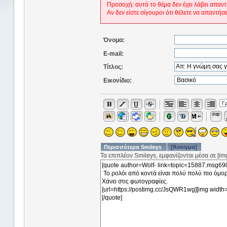
Προσοχή: αυτό το θέμα δεν έχει λάβει απαντ
Αν δεν είστε σίγουροι ότι θέλετε να απαντήσ
Όνομα:
E-mail:
Τίτλος:
Εικονίδιο:
Περισσότερα Smileys
[Άνοιγμα]
Τα επιπλέον Smileys, εμφανίζονται μέσα σε [img]