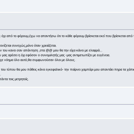
 όχι από το φόρουμ,έχω να απαντήσω ότι το κάθε φόρουμ βρίσκεται εκεί που βρίσκεται από 
ονίζεται συνεχώς,μόνο όταν χρειάζεται.
 του κανει σαν απάντηση ,στα @@ μου θα την είχα κάνει με ελαφρά...
 μας αρέσει η όχι εφόσον ο συνομιλητής μας -μας αντιμετωπίζει με ευγένεια.
 είχε νόημα όλο αυτό,θα συμφωνούσαν όλοι με όλους.
ου τύπου θα μου πάθεις κάνα εγκεφαλικό- την παίρνει χαμπάρι μου απαντάει πηρα τα χάπια μ
.
άντα τοις μετρητοίς.