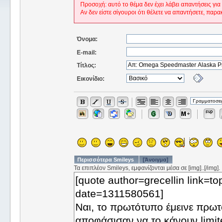
Προσοχή: αυτό το θέμα δεν έχει λάβει απαντήσεις για
Αν δεν είστε σίγουροι ότι θέλετε να απαντήσετε, παρα
Όνομα:
E-mail:
Τίτλος:
Εικονίδιο:
Περισσότερα Smileys
[Άνοιγμα]
Τα επιπλέον Smileys, εμφανίζονται μέσα σε [img]..[/img].