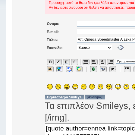
Προσοχή: αυτό το θέμα δεν έχει λάβει απαντήσεις για
Αν δεν είστε σίγουροι ότι θέλετε να απαντήσετε, παρα
Όνομα:
E-mail:
Τίτλος:
Εικονίδιο:
Περισσότερα Smileys
[Άνοιγμα]
Τα επιπλέον Smileys, ε
[/img].