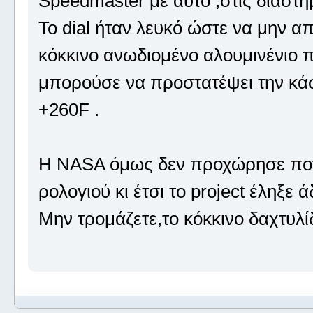
Speedmaster με αυτό ,στις διαστη
Το dial ήταν λευκό ώστε να μην α
κόκκινo ανωδιομένο αλουμινένιο π
μπορούσε να προστατέψει την κά
+260F .
Η ΝΑSA όμως δεν προχώρησε ποτ
ρολογιού κι έτσι το project έληξε ά
Μην τρομάζετε,το κόκκινο δαχτυλίδ