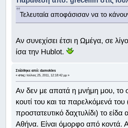
Παράθεση από: grecellin στις Ιούλ
Τελευταία αποφάσισαν να το κάνουν 
Αν συνεχίσει έτσι η Ωμέγα, σε λίγ
ίσα την Hublot.
Στάλθηκε από: damokles
«
στις:
Ιούλιος 25, 2011, 12:18:42 μμ »
Αν δεν με απατά η μνήμη μου, το σ
κουτί του και τα παρελκόμενά του 
προστατευτικό δαχτυλίδι) το είδα 
Αθήνα. Είναι όμορφο από κοντά. Α