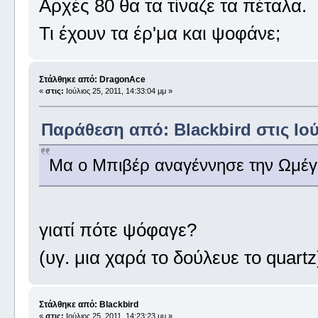
Αρχές 80 θα τα τίναζε τα πέταλα.
Τι έχουν τα έρ'μα και ψοφάνε;
Στάλθηκε από: DragonAce
«
στις:
Ιούλιος 25, 2011, 14:33:04 μμ »
Παράθεση από: Blackbird στις Ιούλ
Μα ο Μπιβέρ αναγέννησε την Ωμέγ
γιατί πότε ψόφαγε?
(υγ. μια χαρά το δούλευε το quartz
Στάλθηκε από: Blackbird
«
στις:
Ιούλιος 25, 2011, 14:23:23 μμ »