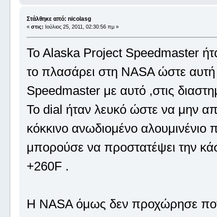
Στάλθηκε από: nicolasg
«
στις:
Ιούλιος 25, 2011, 02:30:56 πμ »
To Alaska Project Speedmaster ήτ
το πλασάρει στη NASA ώστε αυτή 
Speedmaster με αυτό ,στις διαστη
Το dial ήταν λευκό ώστε να μην α
κόκκινo ανωδιομένο αλουμινένιο π
μπορούσε να προστατέψει την κά
+260F .
Η ΝΑSA όμως δεν προχώρησε ποτ