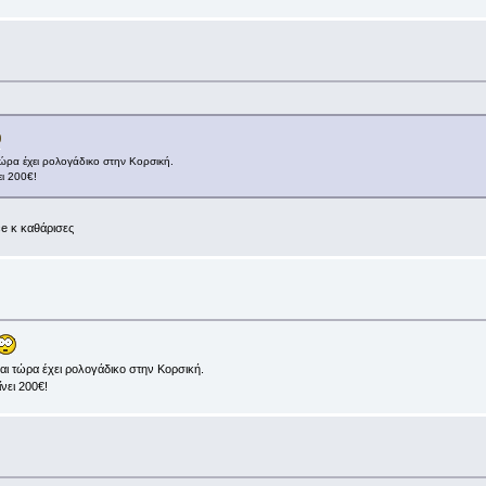
ώρα έχει ρολογάδικο στην Κορσική.
ει 200€!
ce κ καθάρισες
ι τώρα έχει ρολογάδικο στην Κορσική.
νει 200€!