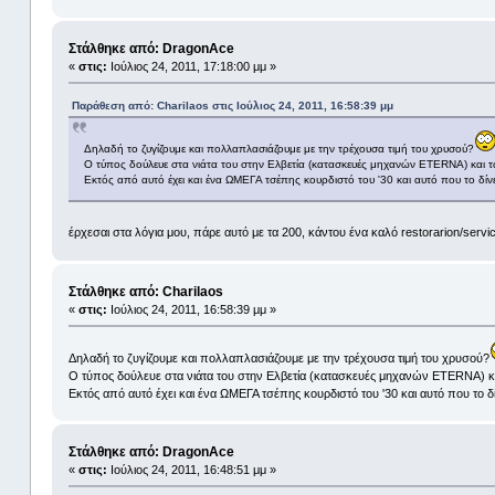
Στάλθηκε από: DragonAce
«
στις:
Ιούλιος 24, 2011, 17:18:00 μμ »
Παράθεση από: Charilaos στις Ιούλιος 24, 2011, 16:58:39 μμ
Δηλαδή το ζυγίζουμε και πολλαπλασιάζουμε με την τρέχουσα τιμή του χρυσού?
Ο τύπος δούλευε στα νιάτα του στην Ελβετία (κατασκευές μηχανών ETERNA) και τ
Εκτός από αυτό έχει και ένα ΩΜΕΓΑ τσέπης κουρδιστό του '30 και αυτό που το δίν
έρχεσαι στα λόγια μου, πάρε αυτό με τα 200, κάντου ένα καλό restorarion/servi
Στάλθηκε από: Charilaos
«
στις:
Ιούλιος 24, 2011, 16:58:39 μμ »
Δηλαδή το ζυγίζουμε και πολλαπλασιάζουμε με την τρέχουσα τιμή του χρυσού?
Ο τύπος δούλευε στα νιάτα του στην Ελβετία (κατασκευές μηχανών ETERNA) κα
Εκτός από αυτό έχει και ένα ΩΜΕΓΑ τσέπης κουρδιστό του '30 και αυτό που το δί
Στάλθηκε από: DragonAce
«
στις:
Ιούλιος 24, 2011, 16:48:51 μμ »