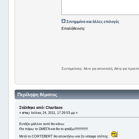
Συνημμένα και άλλες επιλογές
Επαλήθευση:
Συντομεύσεις: Alt+s για αποστολή, Alt+p για προε
Περίληψη θέματος
Στάλθηκε από: Charilaos
«
στις:
Ιούλιος 24, 2011, 17:26:53 μμ »
Εντάξει μάλλον αυτό θα κάνω:
Θα πάρω το ΩΜΕΓΑ και θα το φτιάξω!!!!!!!!!!!!!!
Μετά το CORTEBERT θα αποκτήσω και 2ο vintage τσέπης