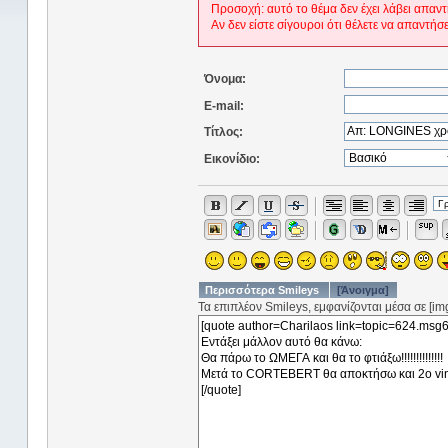
Προσοχή: αυτό το θέμα δεν έχει λάβει απαντ
Αν δεν είστε σίγουροι ότι θέλετε να απαντήσ
Όνομα:
E-mail:
Τίτλος:
Εικονίδιο:
Περισσότερα Smileys
[Άνοιγμα]
Τα επιπλέον Smileys, εμφανίζονται μέσα σε [img]