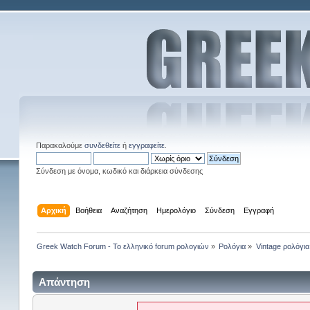
Παρακαλούμε
συνδεθείτε
ή
εγγραφείτε
.
Σύνδεση με όνομα, κωδικό και διάρκεια σύνδεσης
Αρχική
Βοήθεια
Αναζήτηση
Ημερολόγιο
Σύνδεση
Εγγραφή
Greek Watch Forum - Το ελληνικό forum ρολογιών
»
Ρολόγια
»
Vintage ρολόγια
Απάντηση