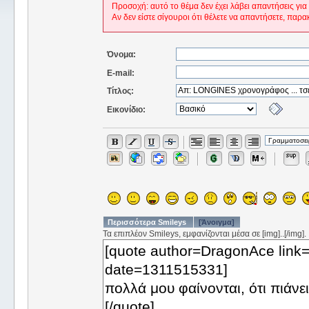
Προσοχή: αυτό το θέμα δεν έχει λάβει απαντήσεις για
Αν δεν είστε σίγουροι ότι θέλετε να απαντήσετε, παρα
Όνομα:
E-mail:
Τίτλος:
Εικονίδιο:
Περισσότερα Smileys
[Άνοιγμα]
Τα επιπλέον Smileys, εμφανίζονται μέσα σε [img]..[/img].