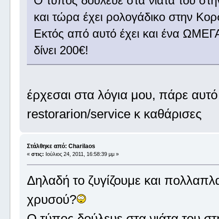
Ο τύπος δούλευε στα νιάτα του στ
και τώρα έχει ρολογάδικο στην Κορ
Εκτός από αυτό έχει και ένα ΩΜΕΓΑ
δίνει 200€!
έρχεσαι στα λόγια μου, πάρε αυτό
restorarion/service κ καθάρισες
Στάλθηκε από: Charilaos
«
στις:
Ιούλιος 24, 2011, 16:58:39 μμ »
Δηλαδή το ζυγίζουμε και πολλαπλα
χρυσού?
Ο τύπος δούλευε στα νιάτα του σ